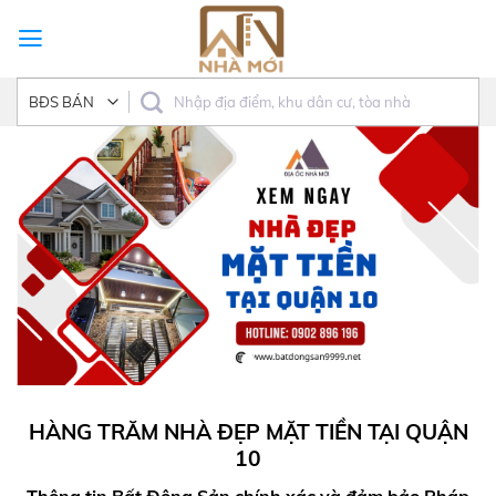
Skip
to
content
HÀNG TRĂM NHÀ ĐẸP MẶT TIỀN TẠI QUẬN
10