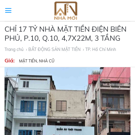
Skip
to
content
CHỈ 17 TỶ NHÀ MẶT TIỀN ĐIỆN BIÊN
PHỦ, P.10, Q.10, 4,7X22M, 3 TẦNG
Trang chủ
› BẤT ĐỘNG SẢN MẶT TIỀN
› TP. Hồ Chí Minh
Giá:
MẶT TIỀN, NHÀ CŨ