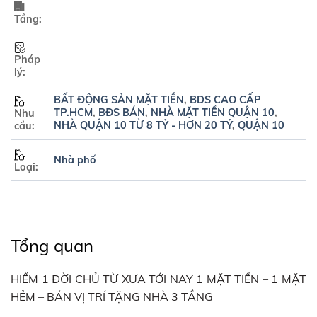
Tầng:
Pháp
lý:
BẤT ĐỘNG SẢN MẶT TIỀN
,
BDS CAO CẤP
TP.HCM
,
BĐS BÁN
,
NHÀ MẶT TIỀN QUẬN 10
,
Nhu
NHÀ QUẬN 10 TỪ 8 TỶ - HƠN 20 TỶ
,
QUẬN 10
cầu:
Nhà phố
Loại:
Tổng quan
HIẾM 1 ĐỜI CHỦ TỪ XƯA TỚI NAY 1 MẶT TIỀN – 1 MẶT
HẺM – BÁN VỊ TRÍ TẶNG NHÀ 3 TẦNG