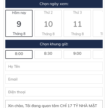
Chọn ngày xem:
Thứ 2
Thứ 3
Thứ
Hôm nay
9
10
11
1
Tháng 8
Tháng 8
Tháng 8
Thán
Chọn khung giờ:
8:30
9:00
9:
8:00