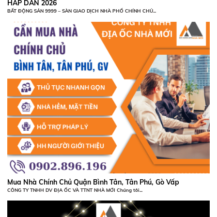
HẤP DẪN 2026
BẤT ĐỘNG SẢN 9999 – SÀN GIAO DỊCH NHÀ PHỐ CHÍNH CHỦ...
Mua Nhà Chính Chủ Quận Bình Tân, Tân Phú, Gò Vấp
CÔNG TY TNHH DV ĐỊA ỐC VÀ TTNT NHÀ MỚI Chúng tôi...