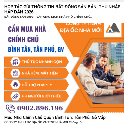
HỢP TÁC GỬI THÔNG TIN BẤT ĐỘNG SẢN BÁN, THU NHẬP
HẤP DẪN 2026
BẤT ĐỘNG SẢN 9999 – SÀN GIAO DỊCH NHÀ PHỐ CHÍNH CHỦ...
Mua Nhà Chính Chủ Quận Bình Tân, Tân Phú, Gò Vấp
CÔNG TY TNHH DV ĐỊA ỐC VÀ TTNT NHÀ MỚI Chúng tôi...