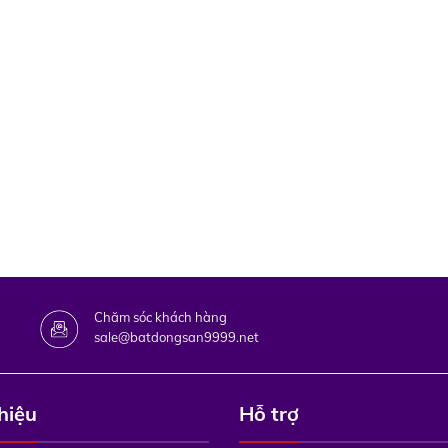
Chăm sóc khách hàng
sale@batdongsan9999.net
thiệu
Hỗ trợ