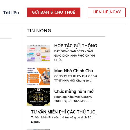
Tài liệu
LIÊN HỆ NGAY
GỬI BÁN & CHO THUÊ
TIN NÓNG
HỢP TÁC GỬI THÔNG
TƯ VẤ
TIN BẤT ĐỘNG SẢN
MUA B
BẤT ĐỘNG SẢN 9999 – SÀN
Tư Vấn M
BÁN, THU NHẬP HẤP
GIAO DỊCH NHÀ PHỐ CHÍNH
ĐỘNG 
Động...
CHỦ...
DẪN 2026
196
Mua Nhà Chính Chủ
Quận Bình Tân, Tân
CÔNG TY TNHH DV ĐỊA ỐC VÀ
Phú, Gò Vấp
TTNT NHÀ MỚI Chúng tôi...
Chúc mừng năm mới
2024!
Nhân dịp năm mới, Công ty
TNHH Địa Ốc Nhà Mới xin...
TƯ VẤN MIỄN PHÍ CÁC THỦ TỤC
MUA BÁN, PHÁP LÝ, VAY VỐN BẤT
Tư Vấn Miễn Phí các thủ tục về giao dịch Bất
ĐỘNG SẢN TẠI TP.HCM – 0902 896
Động...
196