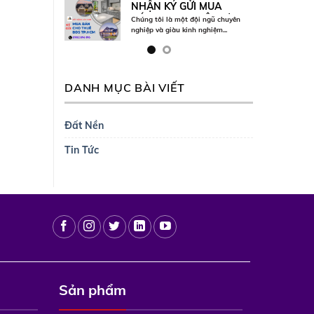
NHẬN KÝ GỬI MUA
BÁN, CHO THUÊ, TƯ
Chúng tôi là một đội ngũ chuyên
VẤN PHÁP LÝ – VAY
nghiệp và giàu kinh nghiệm...
VỐN BĐS
DANH MỤC BÀI VIẾT
Đất Nền
Tin Tức
Sản phẩm