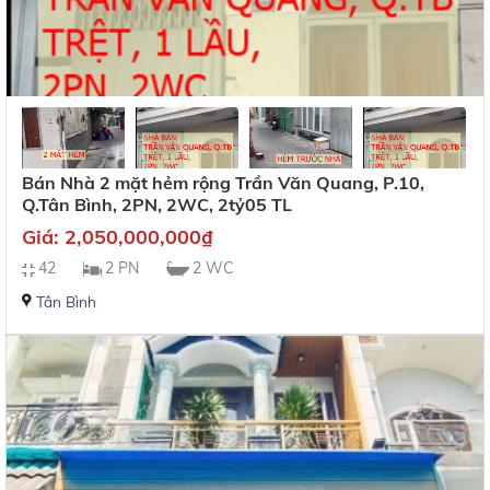
Bán Nhà 2 mặt hẻm rộng Trần Văn Quang, P.10,
Q.Tân Bình, 2PN, 2WC, 2tỷ05 TL
Giá:
2,050,000,000
₫
42
2 PN
2 WC
Tân Bình