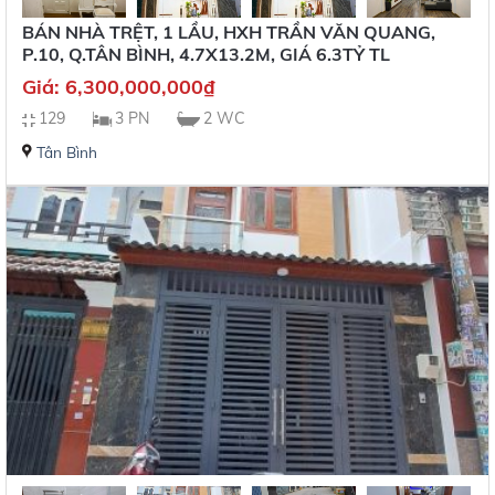
BÁN NHÀ TRỆT, 1 LẦU, HXH TRẦN VĂN QUANG,
P.10, Q.TÂN BÌNH, 4.7X13.2M, GIÁ 6.3TỶ TL
Giá:
6,300,000,000
₫
129
3 PN
2 WC
Tân Bình