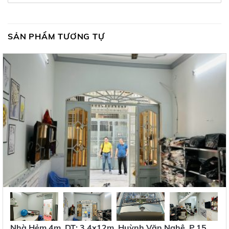
SẢN PHẨM TƯƠNG TỰ
Nhà Hẻm 4m, DT: 3,4x12m, Huỳnh Văn Nghệ, P.15,