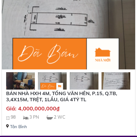
BÁN NHÀ HXH 4M, TỐNG VĂN HÊN, P.15, Q.TB,
3,4X15M, TRỆT, 1LẦU, GIÁ 4TỶ TL
Giá:
4,000,000,000
₫
98
3 PN
2 WC
Tân Bình