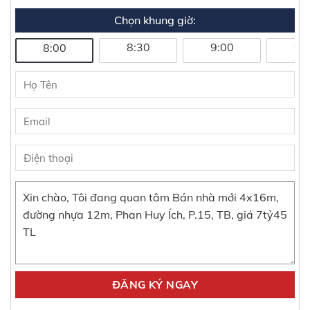
Chọn khung giờ:
8:30
9:00
9:
8:00