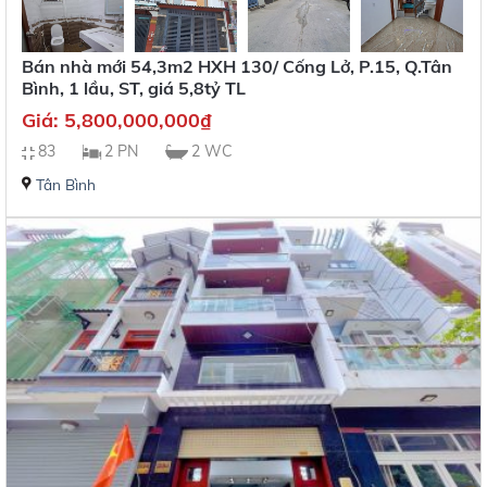
Bán nhà mới 54,3m2 HXH 130/ Cống Lở, P.15, Q.Tân
Bình, 1 lầu, ST, giá 5,8tỷ TL
Giá:
5,800,000,000
₫
83
2 PN
2 WC
Tân Bình