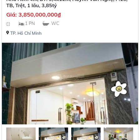
TB, Trệt, 1 lầu, 3,85tỷ
Giá:
3,850,000,000
₫
1 PN
WC
TP. Hồ Chí Minh