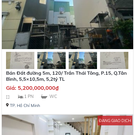
Bán Đất đường 5m, 120/ Trần Thái Tông, P.15, Q.Tân
Bình, 5,5×10,5m, 5,2tỷ TL
Giá:
5,200,000,000
₫
1 PN
WC
TP. Hồ Chí Minh
ĐANG GIAO DỊCH