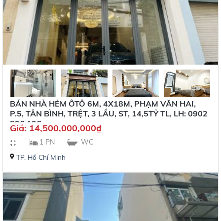
BÁN NHÀ HẺM ÔTÔ 6M, 4X18M, PHẠM VĂN HAI,
P.5, TÂN BÌNH, TRỆT, 3 LẦU, ST, 14,5TỶ TL, LH: 0902
896 196
Giá:
14,500,000,000
₫
1 PN
WC
TP. Hồ Chí Minh