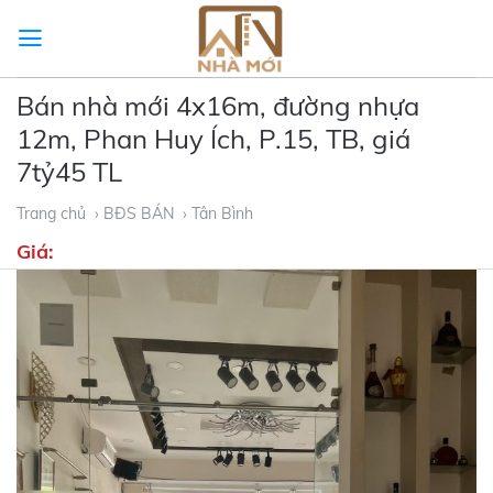
Skip
to
content
Bán nhà mới 4x16m, đường nhựa
12m, Phan Huy Ích, P.15, TB, giá
7tỷ45 TL
Trang chủ
› BĐS BÁN
› Tân Bình
Giá: