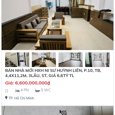
BÁN NHÀ MỚI HXH NI SƯ HUỲNH LIÊN, P.10, TB,
4,4X11,2M, 3LẦU, ST, GIÁ 6,6TỶ TL
Giá:
6,600,000,000
₫
4 PN
5 WC
TP. Hồ Chí Minh