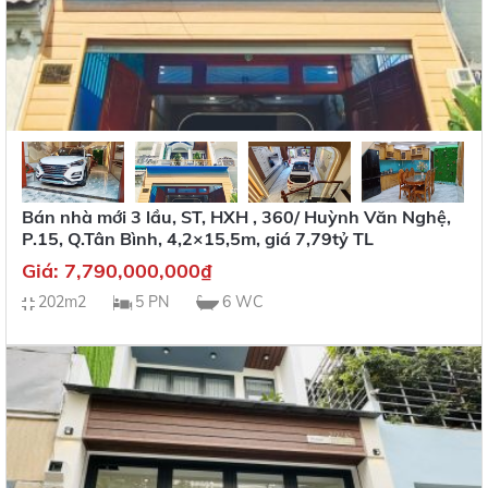
Bán nhà mới 3 lầu, ST, HXH , 360/ Huỳnh Văn Nghệ,
P.15, Q.Tân Bình, 4,2×15,5m, giá 7,79tỷ TL
Giá:
7,790,000,000
₫
202m2
5 PN
6 WC