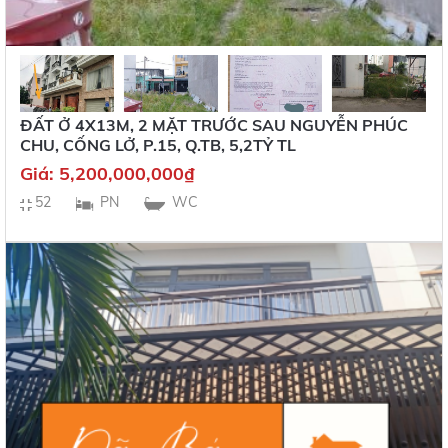
ĐẤT Ở 4X13M, 2 MẶT TRƯỚC SAU NGUYỄN PHÚC
CHU, CỐNG LỞ, P.15, Q.TB, 5,2TỶ TL
Giá:
5,200,000,000
₫
52
PN
WC