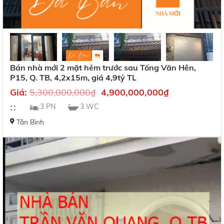
Bán nhà mới 2 mặt hẻm trước sau Tống Văn Hên,
P15, Q. TB, 4,2x15m, giá 4,9tỷ TL
Giá:
5,300,000,000
₫
4,900,000,000
₫
3 PN
3 WC
Tân Bình