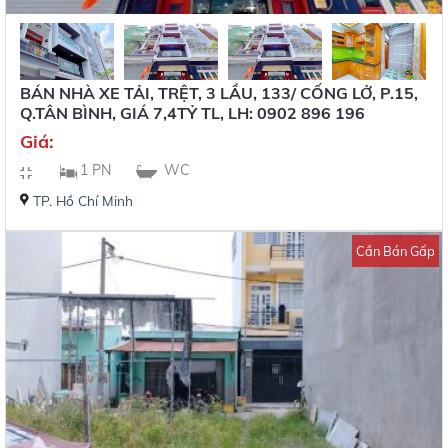
BÁN NHÀ XE TẢI, TRỆT, 3 LẦU, 133/ CỐNG LỞ, P.15,
Q.TÂN BÌNH, GIÁ 7,4TỶ TL, LH: 0902 896 196
Giá:
1 PN
WC
TP. Hồ Chí Minh
Cần Bán Gấp