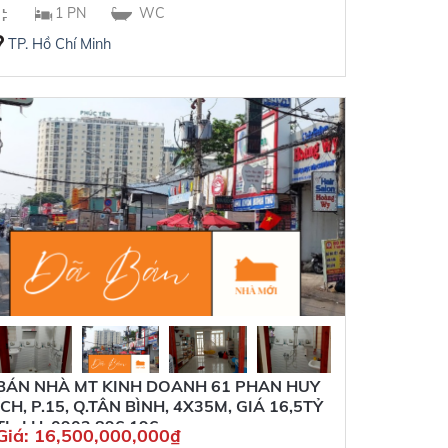
1 PN
WC
TP. Hồ Chí Minh
BÁN NHÀ MT KINH DOANH 61 PHAN HUY
ÍCH, P.15, Q.TÂN BÌNH, 4X35M, GIÁ 16,5TỶ
TL, LH: 0902 896 196
Giá:
16,500,000,000
₫