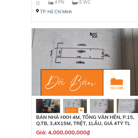
4 PN
5 WC
TP. Hồ Chí Minh
BÁN NHÀ HXH 4M, TỐNG VĂN HÊN, P.15,
Q.TB, 3,4X15M, TRỆT, 1LẦU, GIÁ 4TỶ TL
Giá:
4,000,000,000
₫