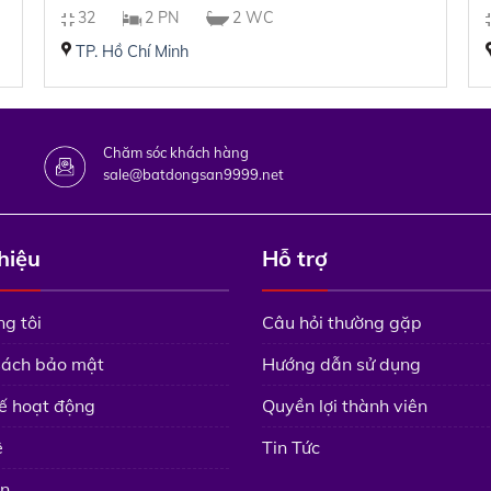
32
2 PN
2 WC
TP. Hồ Chí Minh
Chăm sóc khách hàng
sale@batdongsan9999.net
thiệu
Hỗ trợ
g tôi
Câu hỏi thường gặp
sách bảo mật
Hướng dẫn sử dụng
ế hoạt động
Quyền lợi thành viên
ệ
Tin Tức
n