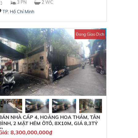
3 PN
2 WC
TP. Hồ Chí Minh
Đang Giao Dịch
BÁN NHÀ CẤP 4, HOÀNG HOA THÁM, TÂN
BÌNH, 2 MẶT HẺM ÔTÔ, 8X10M, GIÁ 8,3TỶ
TL
Giá:
8,300,000,000
₫