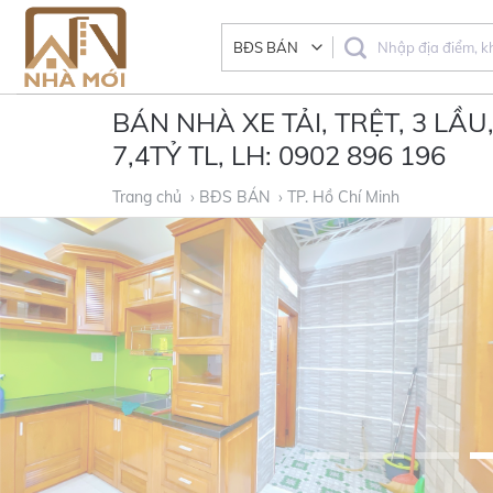
Skip
to
content
BÁN NHÀ XE TẢI, TRỆT, 3 LẦU,
7,4TỶ TL, LH: 0902 896 196
Trang chủ
› BĐS BÁN
› TP. Hồ Chí Minh