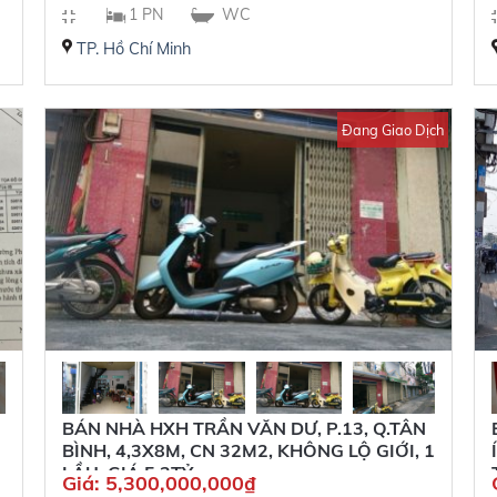
1 PN
WC
TP. Hồ Chí Minh
Đang Giao Dịch
BÁN NHÀ HXH TRẦN VĂN DƯ, P.13, Q.TÂN
BÌNH, 4,3X8M, CN 32M2, KHÔNG LỘ GIỚI, 1
LẦU, GIÁ 5.3TỶ
Giá:
5,300,000,000
₫