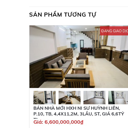
SẢN PHẨM TƯƠNG TỰ
ĐANG GIAO DỊ
BÁN NHÀ MỚI HXH NI SƯ HUỲNH LIÊN,
P.10, TB, 4,4X11,2M, 3LẦU, ST, GIÁ 6,6TỶ
TL
Giá:
6,600,000,000
₫