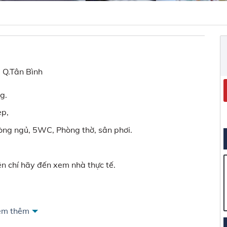
, Q.Tân Bình
g.
ẹp,
òng ngủ, 5WC, Phòng thờ, sân phơi.
n chí hãy đến xem nhà thực tế.
em thêm