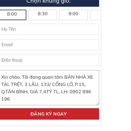
Chọn khung giờ:
8:30
9:00
9:30
1
8:00