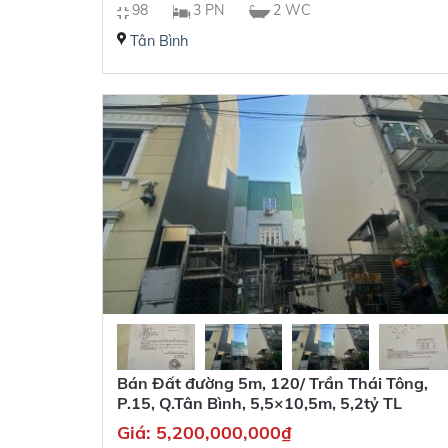
98
3 PN
2 WC
Tân Bình
Bán Đất đường 5m, 120/ Trần Thái Tông,
P.15, Q.Tân Bình, 5,5×10,5m, 5,2tỷ TL
Giá:
5,200,000,000
₫