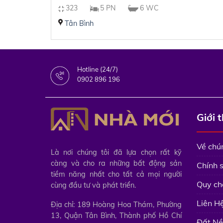
323
5 PN
6 WC
Tân Bình
Hotline (24/7)
0902 896 196
Giới 
Về chún
Là nơi chúng tôi đã lựa chọn rất kỹ
càng và cho ra những bất động sản
Chính 
tiềm năng nhất cho tất cả mọi người
Quy ch
cùng đầu tư và phát triển.
Liên H
Địa chỉ: 189 Hoàng Hoa Thám, Phường
13, Quận Tân Bình, Thành phố Hồ Chí
Đất Nề