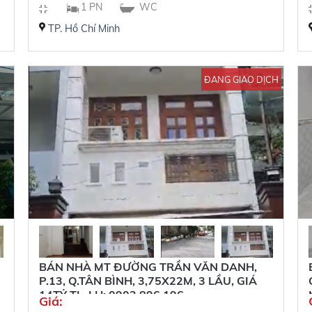
1 PN
WC
TP. Hồ Chí Minh
ĐANG GIAO DỊCH
BÁN NHÀ MT ĐƯỜNG TRẦN VĂN DANH,
P.13, Q.TÂN BÌNH, 3,75X22M, 3 LẦU, GIÁ
14TỶ TL, LH: 0902 896 196
Giá: