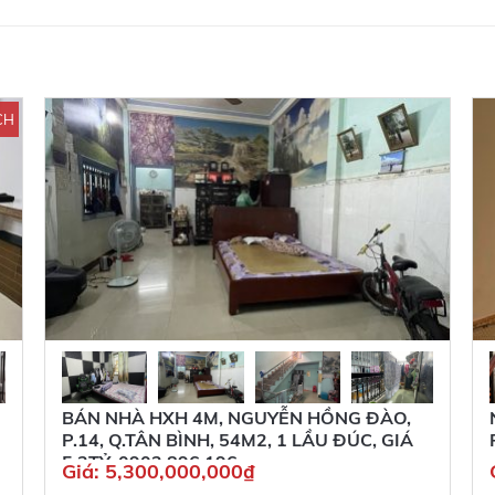
CH
BÁN NHÀ HXH 4M, NGUYỄN HỒNG ĐÀO,
P.14, Q.TÂN BÌNH, 54M2, 1 LẦU ĐÚC, GIÁ
5,3TỶ, 0902 896 196
Giá:
5,300,000,000
₫