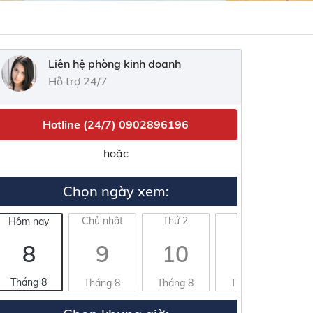
Liên hệ phòng kinh doanh
Hỗ trợ 24/7
Hotline (24/7)
0902896196
hoặc
Chọn ngày xem:
Chủ nhật
Thứ 2
Thứ 3
Hôm nay
8
9
10
11
Tháng 8
Tháng 8
Tháng 8
Tháng 8
T