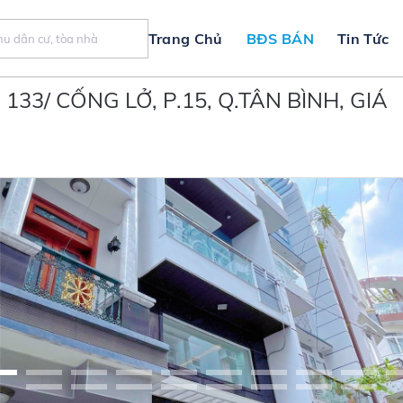
Trang Chủ
BĐS BÁN
Tin Tức
 133/ CỐNG LỞ, P.15, Q.TÂN BÌNH, GIÁ