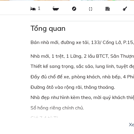
1
Tổng quan
Bán nhà mới, đường xe tải, 133/ Cống Lở, P.15
Nhà mới, 1 trệt, 1 Lững, 2 lầu BTCT, Sân Thượn
Thiết kế sang trọng, sắc sảo, lung linh, tuyệt đ
Đầy đủ chổ để xe, phòng khách, nhà bếp, 4 Ph
Đường ôtô vào rộng rãi, thông thoáng.
Nhà đẹp như hình kèm theo, mời quý khách thiệ
Sổ hồng riêng chính chủ.
Giá 7,4 tỷ TL
X
LH: CTY ĐỊA ỐC NHÀ MỚI – 0902 896 196