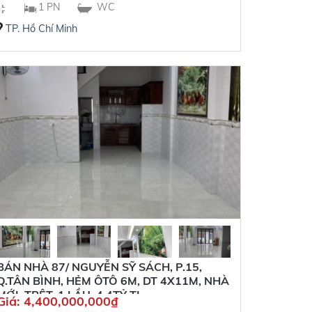
1 PN
WC
TP. Hồ Chí Minh
BÁN NHÀ 87/ NGUYỄN SỸ SÁCH, P.15,
Q.TÂN BÌNH, HẺM ÔTÔ 6M, DT 4X11M, NHÀ
MỚI, TRỆT, 1 LẦU, 4,4TỶ TL
Giá:
4,400,000,000
₫