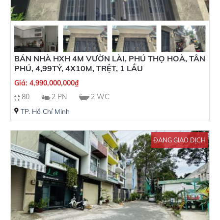
BÁN NHÀ HXH 4M VƯỜN LÀI, PHÚ THỌ HOÀ, TÂN
PHÚ, 4,99TỶ, 4X10M, TRỆT, 1 LẦU
Giá:
4,990,000,000
₫
80
2 PN
2 WC
TP. Hồ Chí Minh
ĐANG GIAO DỊCH