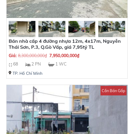
Bán nhà cấp 4 đường nhựa 12m, 4x17m, Nguyễn
Thái Sơn, P.3, Q.Gò Vấp, giá 7,95tỷ TL
Giá:
8,300,000,000
₫
7,950,000,000
₫
68
2 PN
1 WC
TP. Hồ Chí Minh
Cần Bán Gấp