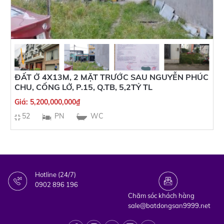
ĐẤT Ở 4X13M, 2 MẶT TRƯỚC SAU NGUYỄN PHÚC
CHU, CỐNG LỞ, P.15, Q.TB, 5,2TỶ TL
Giá:
5,200,000,000
₫
52
PN
WC
Hotline (24/7)
0902 896 196
Chăm sóc khách hàng
sale@batdongsan9999.net