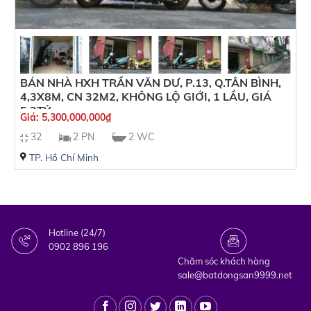
BÁN NHÀ HXH TRẦN VĂN DƯ, P.13, Q.TÂN BÌNH,
4,3X8M, CN 32M2, KHÔNG LỘ GIỚI, 1 LẦU, GIÁ
5.3TỶ
Giá:
5,300,000,000
₫
32
2 PN
2 WC
TP. Hồ Chí Minh
Hotline (24/7)
0902 896 196
Chăm sóc khách hàng
sale@batdongsan9999.net