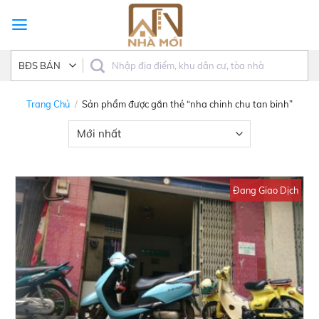
Skip
to
content
Trang Chủ
/
Sản phẩm được gắn thẻ “nha chinh chu tan binh”
Đang Giao Dịch