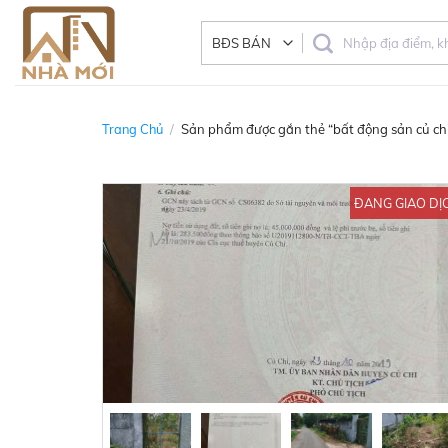
Skip
to
content
Trang Chủ
/
Sản phẩm được gắn thẻ “bất động sản củ ch
ĐANG GIAO DỊ