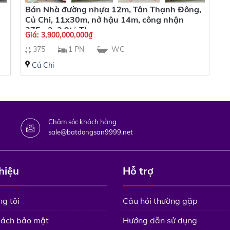
Bán Nhà đường nhựa 12m, Tân Thạnh Đông,
Củ Chi, 11x30m, nở hậu 14m, công nhận
375m2, 3,9tỷ TL
Giá:
3,900,000,000
₫
375
1 PN
WC
Củ Chi
Chăm sóc khách hàng
sale@batdongsan9999.net
thiệu
Hỗ trợ
g tôi
Câu hỏi thường gặp
sách bảo mật
Hướng dẫn sử dụng