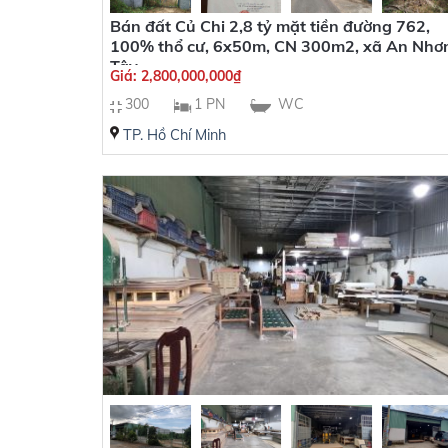
Bán đất Củ Chi 2,8 tỷ mặt tiền đường 762,
100% thổ cư, 6x50m, CN 300m2, xã An Nhơ
Tây
Giá:
2,800,000,000
₫
300
1 PN
WC
TP. Hồ Chí Minh