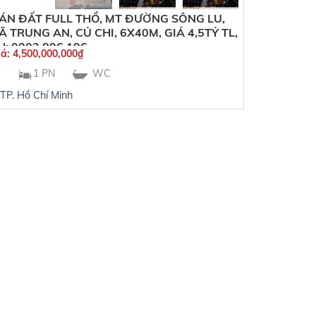
ÁN ĐẤT FULL THỔ, MT ĐƯỜNG SÔNG LU,
Ã TRUNG AN, CỦ CHI, 6X40M, GIÁ 4,5TỶ TL,
H: 0902 896 196
iá:
4,500,000,000
₫
1 PN
WC
TP. Hồ Chí Minh