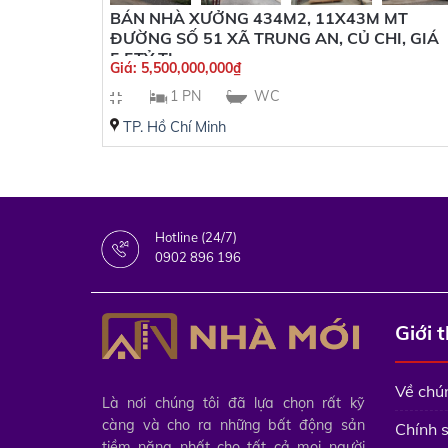
BÁN NHÀ XƯỞNG 434M2, 11X43M MT
ĐƯỜNG SỐ 51 XÃ TRUNG AN, CỦ CHI, GIÁ
5,5TỶ TL
Giá:
5,500,000,000
₫
1 PN
WC
TP. Hồ Chí Minh
Hotline (24/7)
0902 896 196
Giới 
Về chún
Là nơi chúng tôi đã lựa chọn rất kỹ
càng và cho ra những bất động sản
Chính 
tiềm năng nhất cho tất cả mọi người