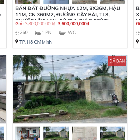
BÁN ĐẤT ĐƯỜNG NHỰA 12M, 8X36M, HẬU
B
n
11M, CN 360M2, ĐƯỜNG CÂY BÀI, TL8,
X
PHƯỚC VĨNH AN, CỦ CHI, GIÁ 3,6TỶ TL
L
Giá:
3,800,000,000
₫
3,600,000,000
₫
G
360
1 PN
WC
TP. Hồ Chí Minh
ĐÃ BÁN