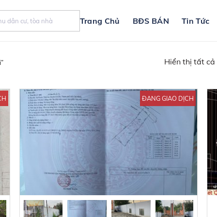
Trang Chủ
BĐS BÁN
Tin Tức
Hiển thị tất cả
i”
CH
ĐANG GIAO DỊCH