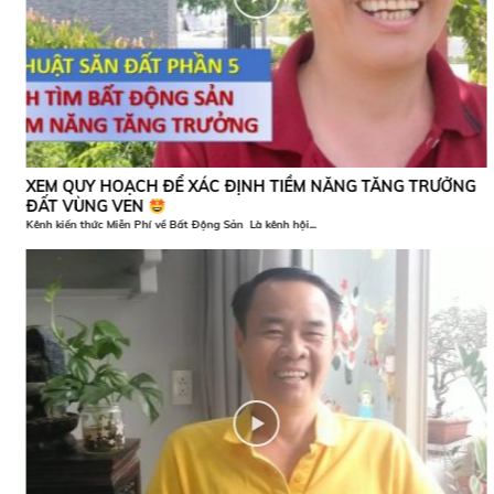
XEM QUY HOẠCH ĐỂ XÁC ĐỊNH TIỀM NĂNG TĂNG TRƯỞNG
ĐẤT VÙNG VEN
Kênh kiến thức Miễn Phí về Bất Động Sản Là kênh hội...