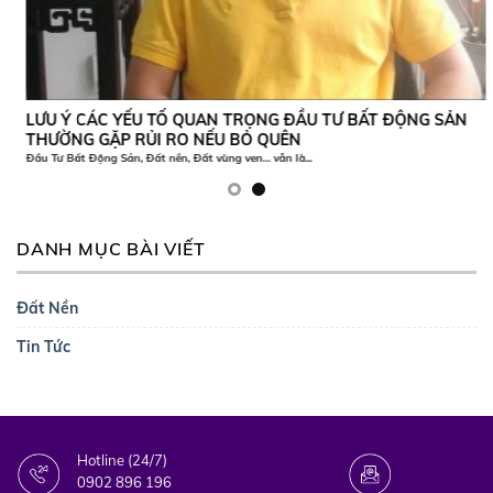
LƯU Ý CÁC YẾU TỐ QUAN TRỌNG ĐẦU TƯ BẤT ĐỘNG SẢN
THƯỜNG GẶP RỦI RO NẾU BỎ QUÊN
Đầu Tư Bất Động Sản, Đất nền, Đất vùng ven… vẫn là...
DANH MỤC BÀI VIẾT
Đất Nền
Tin Tức
Hotline (24/7)
0902 896 196