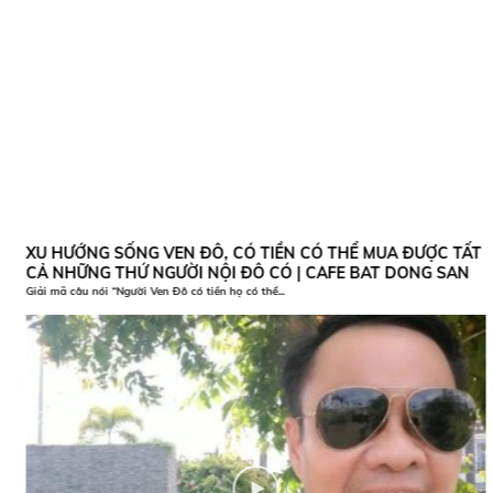
XU HƯỚNG SỐNG VEN ĐÔ, CÓ TIỀN CÓ THỂ MUA ĐƯỢC TẤT
CẢ NHỮNG THỨ NGƯỜI NỘI ĐÔ CÓ | CAFE BAT DONG SAN
Giải mã câu nói “Người Ven Đô có tiền họ có thể...