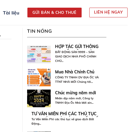
Tài liệu
LIÊN HỆ NGAY
GỬI BÁN & CHO THUÊ
TIN NÓNG
A
HỢP TÁC GỬI THÔNG
TƯ VẤ
TIN BẤT ĐỘNG SẢN
MUA B
BẤT ĐỘNG SẢN 9999 – SÀN
Tư Vấn M
BÁN, THU NHẬP HẤP
GIAO DỊCH NHÀ PHỐ CHÍNH
ĐỘNG 
Động...
CHỦ...
DẪN 2026
196
Mua Nhà Chính Chủ
Quận Bình Tân, Tân
CÔNG TY TNHH DV ĐỊA ỐC VÀ
Phú, Gò Vấp
TTNT NHÀ MỚI Chúng tôi...
Chúc mừng năm mới
2024!
Nhân dịp năm mới, Công ty
TNHH Địa Ốc Nhà Mới xin...
TƯ VẤN MIỄN PHÍ CÁC THỦ TỤC
MUA BÁN, PHÁP LÝ, VAY VỐN BẤT
Tư Vấn Miễn Phí các thủ tục về giao dịch Bất
ĐỘNG SẢN TẠI TP.HCM – 0902 896
Động...
196