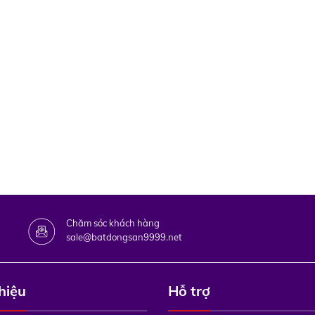
Chăm sóc khách hàng
sale@batdongsan9999.net
thiệu
Hỗ trợ