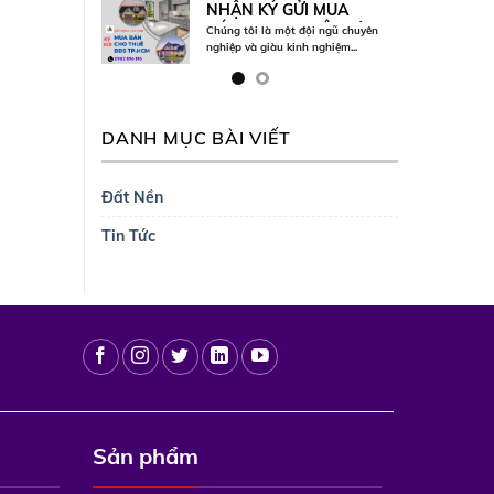
NHẬN KÝ GỬI MUA
BÁN, CHO THUÊ, TƯ
Chúng tôi là một đội ngũ chuyên
VẤN PHÁP LÝ – VAY
nghiệp và giàu kinh nghiệm...
VỐN BĐS
DANH MỤC BÀI VIẾT
Đất Nền
Tin Tức
Sản phẩm