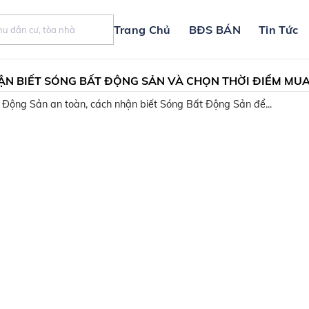
Trang Chủ
BĐS BÁN
Tin Tức
N BIẾT SÓNG BẤT ĐỘNG SẢN VÀ CHỌN THỜI ĐIỂM MU
 RA PHÙ HỢP | CAFE BAT DONG SAN
Động Sản an toàn, cách nhận biết Sóng Bất Động Sản để...