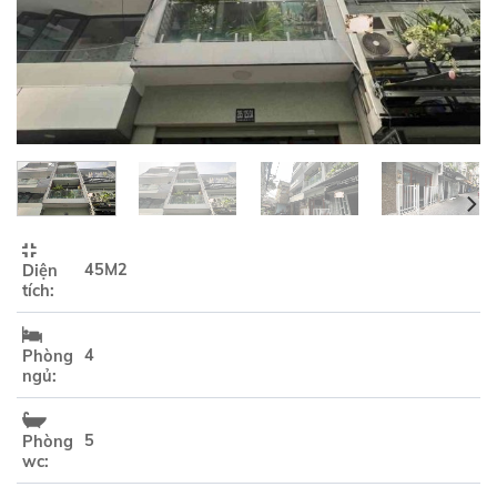
45M2
Diện
tích:
4
Phòng
ngủ:
5
Phòng
wc: