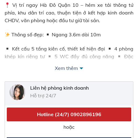
Vị trí ngay Hà Đô Quận 10 – hẻm xe tải thông tứ
phía, khu dân trí cao, thuận tiện ở kết hợp kinh doanh
CHDV, văn phòng hoặc đầu tư giữ tài sản.
Thông số đẹp:
Ngang 3.6m dài 10m
Kết cấu 5 tầng kiên cố, thiết kế hiện đại
4 phòng
khép kín riêng tư
5 WC đầy đủ công năng
Đặc
biệt nở hậu 10m cực hiếm – phong thủy đẹp, giá trị tăng
Xem thêm
bền vững
Nhà đẹp vào ở ngay, tối ưu dòng tiền cho thuê hoặc
Liên hệ phòng kinh doanh
gia đình đông người.
Hỗ trợ 24/7
LH: 0902 896 196 – NGUYÊN NHÀ MỚI
Hotline (24/7)
0902896196
No. TK.1.6#
285.125.3A#TAYN
hoặc