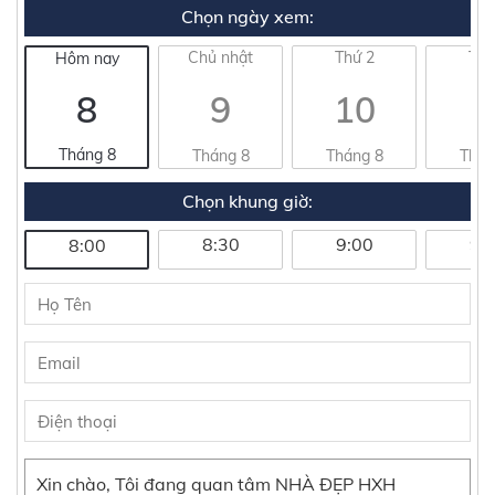
Chọn ngày xem:
Chủ nhật
Thứ 2
Thứ
Hôm nay
8
9
10
1
Tháng 8
Tháng 8
Tháng 8
Thán
Chọn khung giờ:
8:30
9:00
9:
8:00