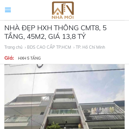
Skip
to
content
NHÀ ĐẸP HXH THÔNG CMT8, 5
TẦNG, 45M2, GIÁ 13,8 TỶ
Trang chủ
› BDS CAO CẤP TP.HCM
› TP. Hồ Chí Minh
Giá:
HXH 5 TẦNG