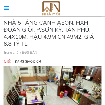
Skip
to
content
NHÀ 5 TẦNG CẠNH AEON, HXH
ĐOÀN GIỎI, P.SƠN KỲ, TÂN PHÚ,
4,4X10M, HẬU 4,9M CN 49M2, GIÁ
6,8 TỶ TL
Trang chủ
› BĐS BÁN
Giá:
ĐANG GIAO DỊCH