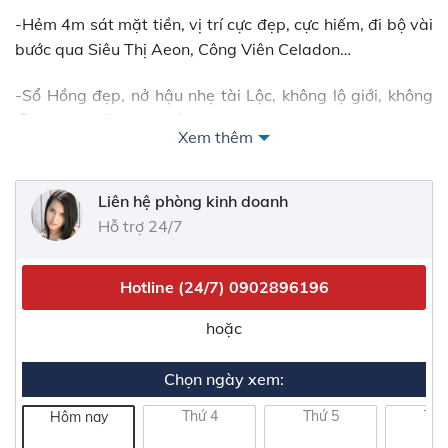
-Hẻm 4m sát mặt tiền, vị trí cực đẹp, cực hiếm, đi bộ vài
bước qua Siêu Thị Aeon, Công Viên Celadon…
-Sổ Hồng đẹp, nở hậu nhẹ tài Lộc, không lộ giới, không
lỗi phong thủy, mua bán nhanh.
Xem thêm
No. 911278865#28.11
Liên hệ phòng kinh doanh
Hỗ trợ 24/7
Hotline (24/7)
0902896196
hoặc
Chọn ngày xem:
Thứ 4
Thứ 5
Thứ
Hôm nay