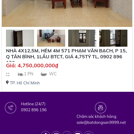
NHÀ 4X12,5M, HẺM 4M 571 PHẠM VĂN BẠCH, P 15,
Q TÂN BÌNH, 1LẦU BTCT, GIÁ 4,75TỶ TL, 0902 896
196
Giá:
4,750,000,000
₫
1 PN
WC
TP. Hồ Chí Minh
Hotline (24/7)
0902 896 196
Chăm sóc khách hàng
sale@batdongsan9999.net