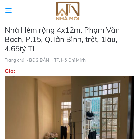
Skip
to
content
Nhà Hẻm rộng 4x12m, Phạm Văn
Bạch, P.15, Q.Tân Bình, trệt, 1lầu,
4,65tỷ TL
Trang chủ
› BĐS BÁN
› TP. Hồ Chí Minh
Giá: