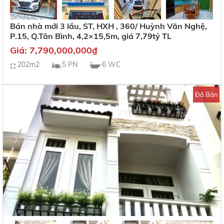
Bán nhà mới 3 lầu, ST, HXH , 360/ Huỳnh Văn Nghệ,
P.15, Q.Tân Bình, 4,2×15,5m, giá 7,79tỷ TL
Giá:
7,790,000,000
₫
202m2
5 PN
6 WC
Đã Bán