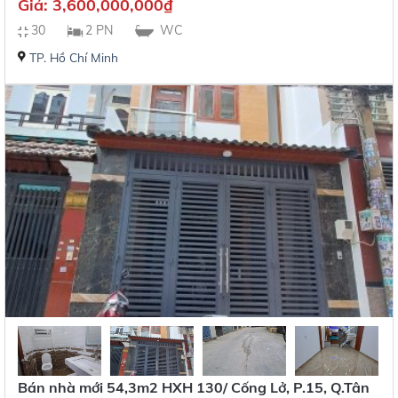
Giá:
3,600,000,000
₫
30
2 PN
WC
TP. Hồ Chí Minh
Bán nhà mới 54,3m2 HXH 130/ Cống Lở, P.15, Q.Tân