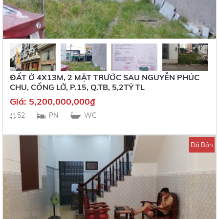
ĐẤT Ở 4X13M, 2 MẶT TRƯỚC SAU NGUYỄN PHÚC
CHU, CỐNG LỞ, P.15, Q.TB, 5,2TỶ TL
Giá:
5,200,000,000
₫
52
PN
WC
Đã Bán