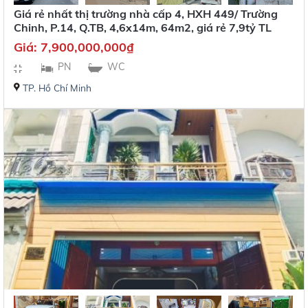
Giá rẻ nhất thị trường nhà cấp 4, HXH 449/ Trường
Chinh, P.14, Q.TB, 4,6x14m, 64m2, giá rẻ 7,9tỷ TL
Giá:
7,900,000,000
₫
PN
WC
TP. Hồ Chí Minh