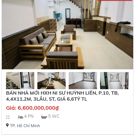
BÁN NHÀ MỚI HXH NI SƯ HUỲNH LIÊN, P.10, TB,
4,4X11,2M, 3LẦU, ST, GIÁ 6,6TỶ TL
Giá:
6,600,000,000
₫
4 PN
5 WC
TP. Hồ Chí Minh