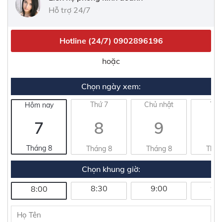
Hỗ trợ 24/7
Hotline (24/7)
0902896196
hoặc
Chọn ngày xem:
Thứ 7
Chủ nhật
Thứ
Hôm nay
7
8
9
1
Tháng 8
Tháng 8
Tháng 8
Thán
Chọn khung giờ:
8:30
9:00
9:
8:00