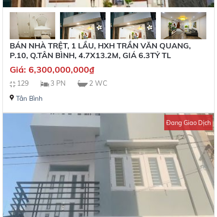
BÁN NHÀ TRỆT, 1 LẦU, HXH TRẦN VĂN QUANG,
P.10, Q.TÂN BÌNH, 4.7X13.2M, GIÁ 6.3TỶ TL
Giá:
6,300,000,000
₫
129
3 PN
2 WC
Tân Bình
Đang Giao Dịch