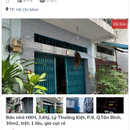
4 PN
5 WC
TP. Hồ Chí Minh
Đã Bán
Bán nhà HXH, 3,6tỷ, Lý Thường Kiệt, P.8, Q.Tân Bình,
30m2, trệt, 1 lầu, giá cực rẻ