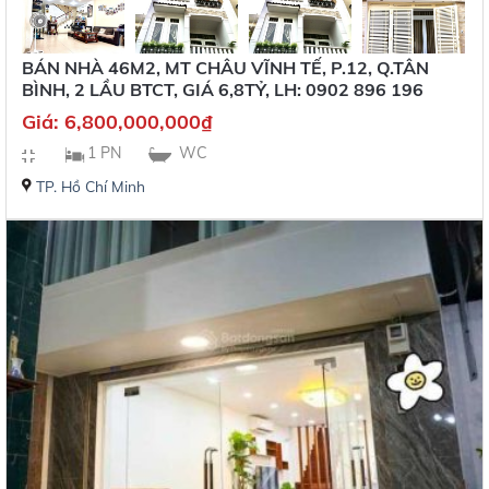
BÁN NHÀ 46M2, MT CHÂU VĨNH TẾ, P.12, Q.TÂN
BÌNH, 2 LẦU BTCT, GIÁ 6,8TỶ, LH: 0902 896 196
Giá:
6,800,000,000
₫
1 PN
WC
TP. Hồ Chí Minh