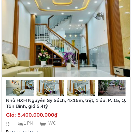
Nhà HXH Nguyễn Sỹ Sách, 4x15m, trệt, 1lầu, P. 15, Q.
Tân Bình, giá 5,4tỷ
Giá:
5,400,000,000
₫
1 PN
WC