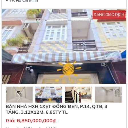
TP. Hồ Chí Minh
ĐANG GIAO DỊCH
BÁN NHÀ HXH 1XẸT ĐỒNG ĐEN, P.14, Q.TB, 3
TẦNG, 3,12X12M, 6,85TỶ TL
Giá:
6,850,000,000
₫