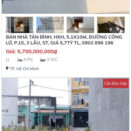
BÁN NHÀ TÂN BÌNH, HXH, 5,1X10M, ĐƯỜNG CỐNG
LỞ, P.15, 3 LẦU, ST, GIÁ 5,7TỶ TL, 0902 896 196
Giá:
5,700,000,000
₫
4 PN
3 WC
TP. Hồ Chí Minh
Cần Bán Gấp