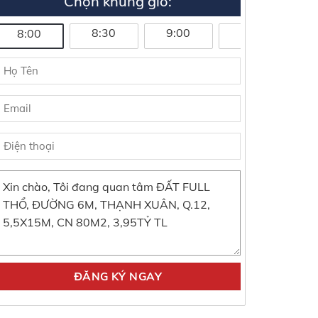
Chọn khung giờ:
8:30
9:00
9:30
1
8:00