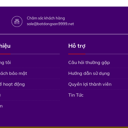
Chăm sóc khách hàng
sale@batdongsan9999.net
thiệu
Hỗ trợ
g tôi
Câu hỏi thường gặp
sách bảo mật
Hướng dẫn sử dụng
ế hoạt động
Quyền lợi thành viên
ệ
Tin Tức
n