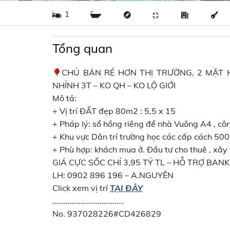
1
Tổng quan
CHỦ BÁN RẺ HƠN THỊ TRƯỜNG, 2 MẶT H
NHỈNH 3T – KO QH – KO LỘ GIỚI
Mô tả:
+ Vị trí ĐẤT đẹp 80m2 : 5,5 x 15
+ Pháp lý: sổ hồng riêng để nhà Vuông A4 , cô
+ Khu vực Dân trí trường học các cấp cách 500
+ Phù hợp: khách mua ở. Đầu tư cho thuê , xây t
GIÁ CỰC SỐC CHỈ 3,95 TỶ TL – HỖ TRỢ BANK
LH: 0902 896 196 – A.NGUYÊN
Click xem vị trí
TẠI ĐÂY
………………………………..
No. 937028226#CD426829