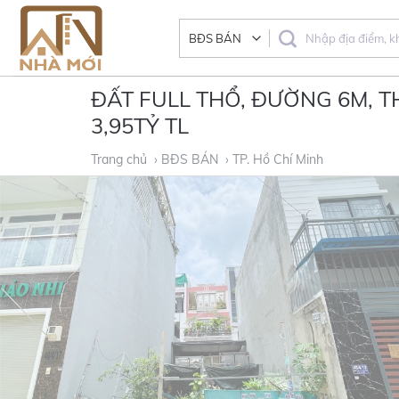
Skip
to
content
ĐẤT FULL THỔ, ĐƯỜNG 6M, TH
3,95TỶ TL
Trang chủ
› BĐS BÁN
› TP. Hồ Chí Minh