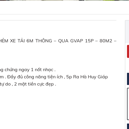
ẺM XE TẢI 6M THÔNG – QUA GVAP 15P – 80M2 –
ng chứng ngay 1 nốt nhạc .
m . Đầy đủ công năng tiện ích , 5p Ra Hà Huy Giáp
ự do , 2 mặt tiền cực đẹp .