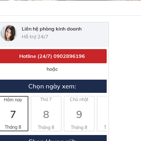
Liên hệ phòng kinh doanh
Hỗ trợ 24/7
Hotline (24/7)
0902896196
hoặc
Chọn ngày xem:
Thứ 7
Chủ nhật
Thứ 2
Hôm nay
7
8
9
10
Tháng 8
Tháng 8
Tháng 8
Tháng 8
T