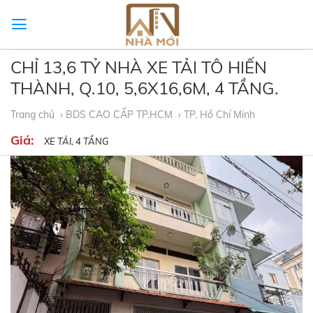
Skip
to
content
CHỈ 13,6 TỶ NHÀ XE TẢI TÔ HIẾN
THÀNH, Q.10, 5,6X16,6M, 4 TẦNG.
Trang chủ
› BDS CAO CẤP TP.HCM
› TP. Hồ Chí Minh
Giá:
XE TẢI, 4 TẦNG