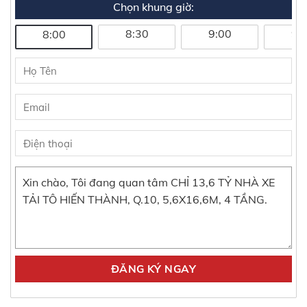
Chọn khung giờ:
8:30
9:00
9:
8:00