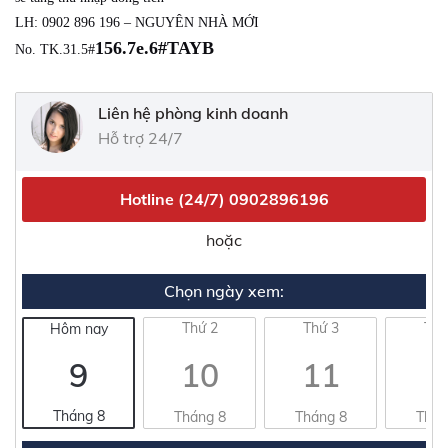
LH: 0902 896 196 – NGUYÊN NHÀ MỚI
156.7e.6#TAYB
No. TK.31.5#
Liên hệ phòng kinh doanh
Hỗ trợ 24/7
Hotline (24/7)
0902896196
hoặc
Chọn ngày xem:
Thứ 2
Thứ 3
Thứ
Hôm nay
9
10
11
1
Tháng 8
Tháng 8
Tháng 8
Thán