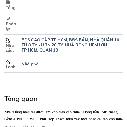
Tầng:
Pháp
lý:
BDS CAO CẤP TP.HCM
,
BĐS BÁN
,
NHÀ QUẬN 10
TỪ 8 TỶ - HƠN 20 TỶ
,
NHÀ RỘNG HẺM LỚN
Nhu
TP.HCM
,
QUẬN 10
cầu:
Nhà phố
Loại:
Tổng quan
Nhà 4 tầng hiện tại dưới làm kho trên cho thuê . Dòng tiền 15tr/ tháng.
Gồm 4 PN + 4 WC . Phù Hợp khách mua xây mới hoặc cải tạo cho thuê
sẽ tăng thu nhập dòng tiền