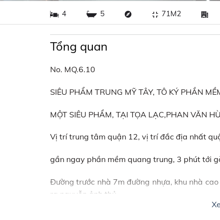
4
5
71M2
Tổng quan
No. MQ.6.10
SIÊU PHẨM TRUNG MỸ TÂY, TÔ KÝ PHẦN M
MỘT SIÊU PHẨM, TẠI TỌA LẠC,PHAN VĂN H
Vị trí trung tâm quận 12, vị trí đắc địa nhất qu
gần ngay phần mềm quang trung, 3 phút tới gò
Đường trước nhà 7m đường nhựa, khu nhà cao 
ra nguyễn ảnh thủ
X
DT: 4m x 20m cn 71m2,