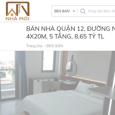
Skip
to
content
BÁN NHÀ QUẬN 12, ĐƯỜNG N
4X20M, 5 TẦNG, 8,65 TỶ TL
Trang chủ
› BĐS BÁN