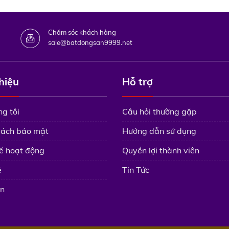
Chăm sóc khách hàng
sale@batdongsan9999.net
thiệu
Hỗ trợ
g tôi
Câu hỏi thường gặp
sách bảo mật
Hướng dẫn sử dụng
ế hoạt động
Quyền lợi thành viên
ệ
Tin Tức
n