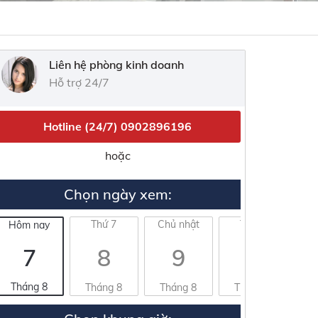
Liên hệ phòng kinh doanh
Hỗ trợ 24/7
Hotline (24/7)
0902896196
hoặc
Chọn ngày xem:
Thứ 7
Chủ nhật
Thứ 2
Hôm nay
7
8
9
10
Tháng 8
Tháng 8
Tháng 8
Tháng 8
T