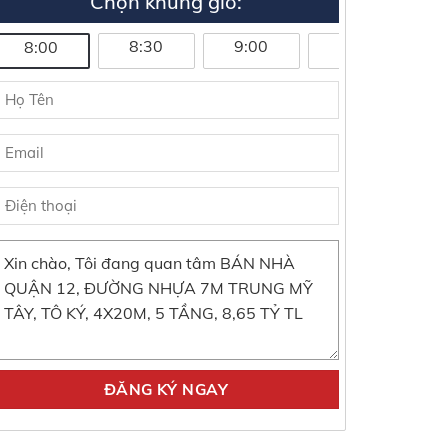
Chọn khung giờ:
8:30
9:00
9:30
1
8:00