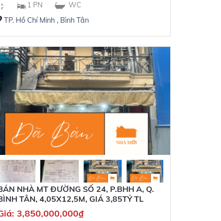
1 PN
WC
TP. Hồ Chí Minh
,
Bình Tân
BÁN NHÀ MT ĐƯỜNG SỐ 24, P.BHH A, Q.
BÌNH TÂN, 4,05X12,5M, GIÁ 3,85TỶ TL
Giá:
3,850,000,000
₫