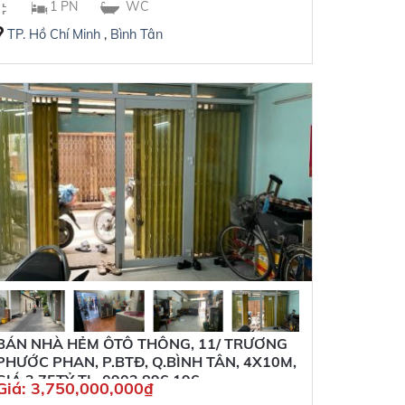
1 PN
WC
TP. Hồ Chí Minh
,
Bình Tân
BÁN NHÀ HẺM ÔTÔ THÔNG, 11/ TRƯƠNG
PHƯỚC PHAN, P.BTĐ, Q.BÌNH TÂN, 4X10M,
GIÁ 3,75TỶ TL, 0902 896 196
Giá:
3,750,000,000
₫