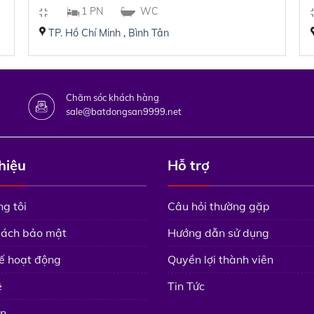
1 PN
WC
TP. Hồ Chí Minh
,
Bình Tân
Chăm sóc khách hàng
sale@batdongsan9999.net
thiệu
Hỗ trợ
g tôi
Câu hỏi thường gặp
sách bảo mật
Hướng dẫn sử dụng
ế hoạt động
Quyền lợi thành viên
ệ
Tin Tức
n