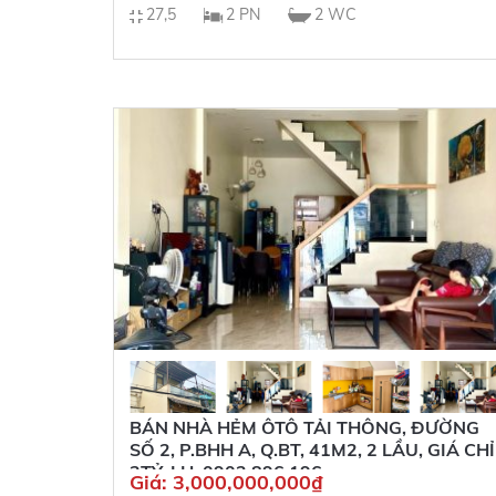
27,5
2 PN
2 WC
BÁN NHÀ HẺM ÔTÔ TẢI THÔNG, ĐƯỜNG
SỐ 2, P.BHH A, Q.BT, 41M2, 2 LẦU, GIÁ CHỈ
3TỶ, LH: 0902 896 196
Giá:
3,000,000,000
₫