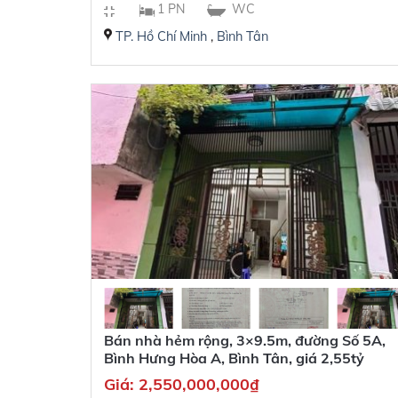
1 PN
WC
TP. Hồ Chí Minh
,
Bình Tân
Bán nhà hẻm rộng, 3×9.5m, đường Số 5A,
Bình Hưng Hòa A, Bình Tân, giá 2,55tỷ
Giá:
2,550,000,000
₫