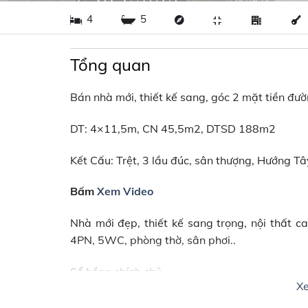
4
5
Tổng quan
Bán nhà mới, thiết kế sang, góc 2 mặt tiền đư
DT: 4×11,5m, CN 45,5m2, DTSD 188m2
Kết Cấu: Trệt, 3 lầu đúc, sân thượng, Hướng T
Bấm
Xem Video
Nhà mới đẹp, thiết kế sang trọng, nội thất 
4PN, 5WC, phòng thờ, sân phơi..
Sổ hồng chính chủ
X
Giá 5,95tỷ TL