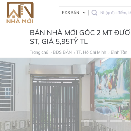
Skip
to
content
BÁN NHÀ MỚI GÓC 2 MT ĐƯỜNG
ST, GIÁ 5,95TỶ TL
Trang chủ
› BĐS BÁN
› TP. Hồ Chí Minh
› Bình Tân