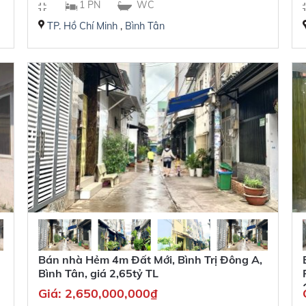
1 PN
WC
TP. Hồ Chí Minh
,
Bình Tân
Bán nhà Hẻm 4m Đất Mới, Bình Trị Đông A,
Bình Tân, giá 2,65tỷ TL
Giá:
2,650,000,000
₫