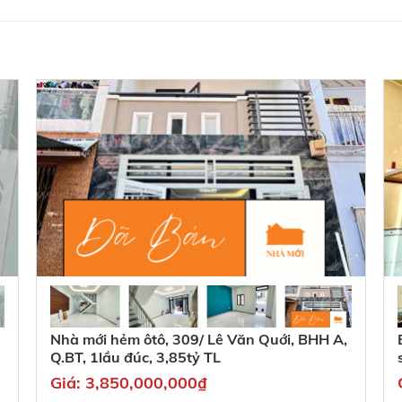
.
Nhà mới hẻm ôtô, 309/ Lê Văn Quới, BHH A,
Q.BT, 1lầu đúc, 3,85tỷ TL
Giá:
3,850,000,000
₫