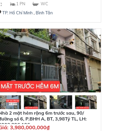
1 PN
WC
TP. Hồ Chí Minh
,
Bình Tân
Nhà 2 mặt hẻm rộng 6m trước sau, 90/
đường số 6, P.BHH A, BT, 3,98Tỷ TL, LH:
0902 896 196
Giá:
3,980,000,000
₫