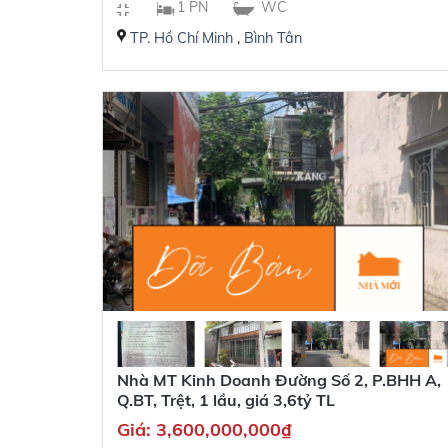
1 PN
WC
TP. Hồ Chí Minh
,
Bình Tân
Nhà MT Kinh Doanh Đường Số 2, P.BHH A,
Q.BT, Trệt, 1 lầu, giá 3,6tỷ TL
Giá:
3,600,000,000
₫