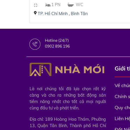
1 PN
WC
TP. Hồ Chí Minh
,
Bình Tân
Hotline (24/7)
0902 896 196
Giới 
Về chún
Là nơi chúng tôi đã lựa chọn rất kỹ
càng và cho ra những bất động sản
Chính 
tiềm năng nhất cho tất cả mọi người
Quy ch
cùng đầu tư và phát triển.
Liên H
Địa chỉ: 189 Hoàng Hoa Thám, Phường
13, Quận Tân Bình, Thành phố Hồ Chí
Đất Nề