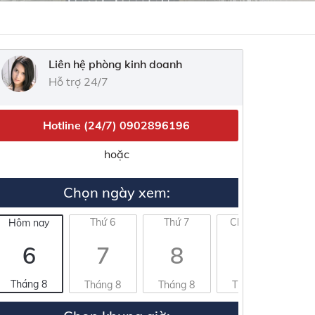
Liên hệ phòng kinh doanh
Hỗ trợ 24/7
Hotline (24/7)
0902896196
hoặc
Chọn ngày xem:
Thứ 6
Thứ 7
Chủ nhật
Hôm nay
6
7
8
9
Tháng 8
Tháng 8
Tháng 8
Tháng 8
T