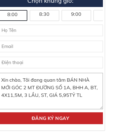
Chọn khung giờ:
8:30
9:00
9:30
1
8:00