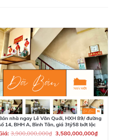
Bán nhà ngay Lê Văn Quới, HXH 89/ đường
số 14, BHH A, Bình Tân, giá 3tỷ58 bớt lộc
Giá:
3,900,000,000
₫
3,580,000,000
₫