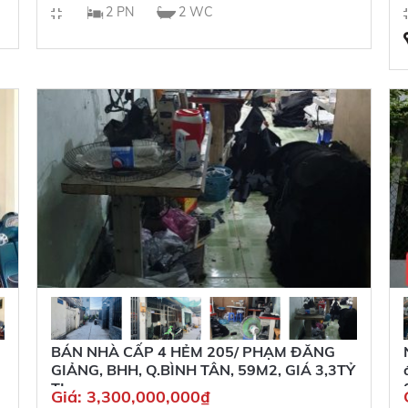
2 PN
2 WC
BÁN NHÀ CẤP 4 HẺM 205/ PHẠM ĐĂNG
GIẢNG, BHH, Q.BÌNH TÂN, 59M2, GIÁ 3,3TỶ
TL
Giá:
3,300,000,000
₫