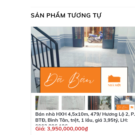
SẢN PHẨM TƯƠNG TỰ
Bán nhà HXH 4,5x10m, 479/ Hương Lộ 2, P
BTĐ, Bình Tân, trệt, 1 lầu, giá 3,95tỷ, LH:
0902 896 196
Giá:
3,950,000,000
₫