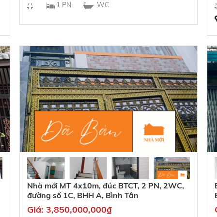
1 PN
WC
Nhà mới MT 4x10m, đúc BTCT, 2 PN, 2WC,
đường số 1C, BHH A, Bình Tân
Giá:
3,850,000,000
₫