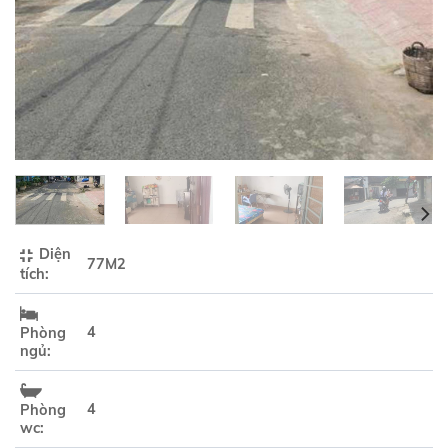
Diện
77M2
tích:
4
Phòng
ngủ:
4
Phòng
wc: