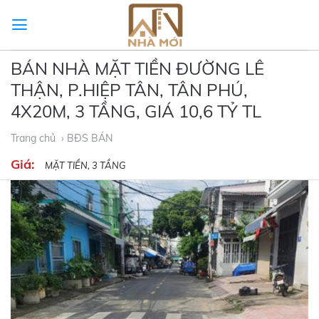
Skip
to
content
BÁN NHÀ MẶT TIỀN ĐƯỜNG LÊ
THẬN, P.HIỆP TÂN, TÂN PHÚ,
4X20M, 3 TẦNG, GIÁ 10,6 TỶ TL
Trang chủ
› BĐS BÁN
Giá:
MẶT TIỀN, 3 TẦNG