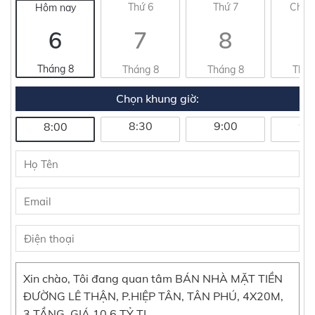
Thứ 6
Thứ 7
Chủ 
Hôm nay
6
7
8
Tháng 8
Tháng 8
Tháng 8
Thán
Chọn khung giờ:
8:30
9:00
9:
8:00