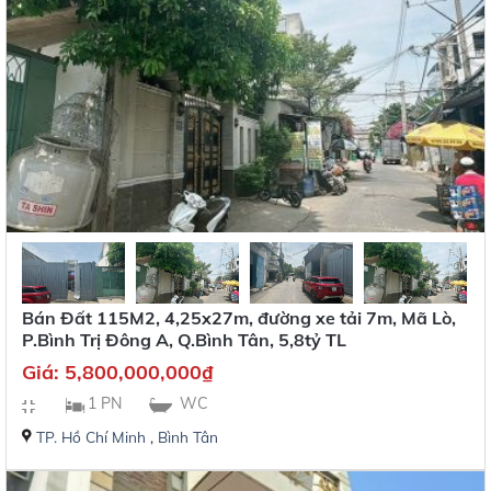
Bán Đất 115M2, 4,25x27m, đường xe tải 7m, Mã Lò,
P.Bình Trị Đông A, Q.Bình Tân, 5,8tỷ TL
Giá:
5,800,000,000
₫
1 PN
WC
TP. Hồ Chí Minh
,
Bình Tân