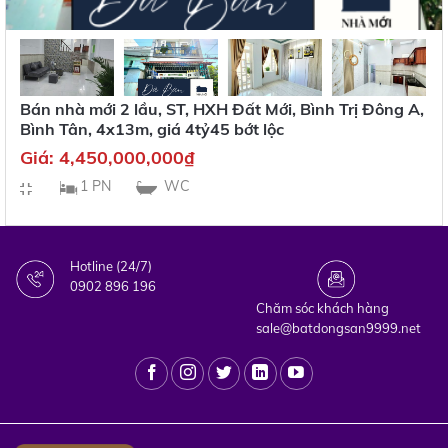
Bán nhà mới 2 lầu, ST, HXH Đất Mới, Bình Trị Đông A,
Bình Tân, 4x13m, giá 4tỷ45 bớt lộc
Giá:
4,450,000,000
₫
1 PN
WC
Hotline (24/7)
0902 896 196
Chăm sóc khách hàng
sale@batdongsan9999.net