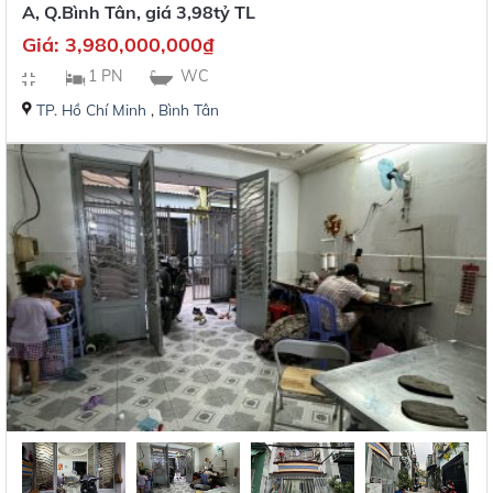
A, Q.Bình Tân, giá 3,98tỷ TL
Giá:
3,980,000,000
₫
1 PN
WC
TP. Hồ Chí Minh
,
Bình Tân