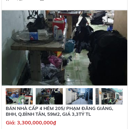
BÁN NHÀ CẤP 4 HẺM 205/ PHẠM ĐĂNG GIẢNG,
BHH, Q.BÌNH TÂN, 59M2, GIÁ 3,3TỶ TL
Giá:
3,300,000,000
₫