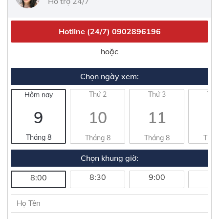
Hỗ trợ 24/7
Hotline (24/7)
0902896196
hoặc
Chọn ngày xem:
Thứ 2
Thứ 3
Thứ
Hôm nay
9
10
11
1
Tháng 8
Tháng 8
Tháng 8
Thán
Chọn khung giờ:
8:30
9:00
9:
8:00