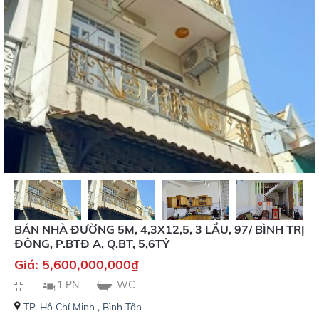
BÁN NHÀ ĐƯỜNG 5M, 4,3X12,5, 3 LẦU, 97/ BÌNH TRỊ
ĐÔNG, P.BTĐ A, Q.BT, 5,6TỶ
Giá:
5,600,000,000
₫
1 PN
WC
TP. Hồ Chí Minh
,
Bình Tân