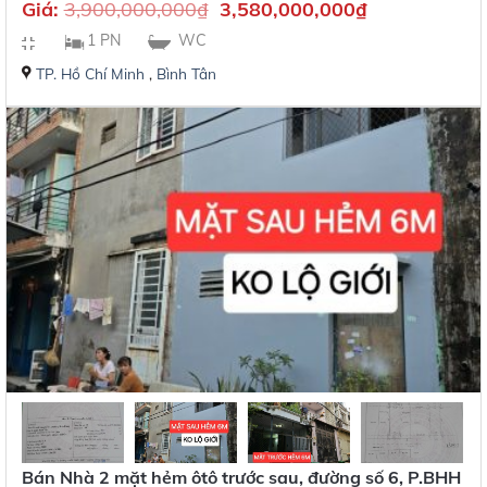
Giá:
3,900,000,000
₫
3,580,000,000
₫
1 PN
WC
TP. Hồ Chí Minh
,
Bình Tân
Bán Nhà 2 mặt hẻm ôtô trước sau, đường số 6, P.BHH