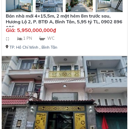
Bán nhà mới 4×15,5m, 2 mặt hẻm 8m trước sau,
Hương Lộ 2, P. BTĐ A, Bình Tân, 5,95 tỷ TL, 0902 896
196
Giá:
5,950,000,000
₫
1 PN
WC
TP. Hồ Chí Minh
,
Bình Tân