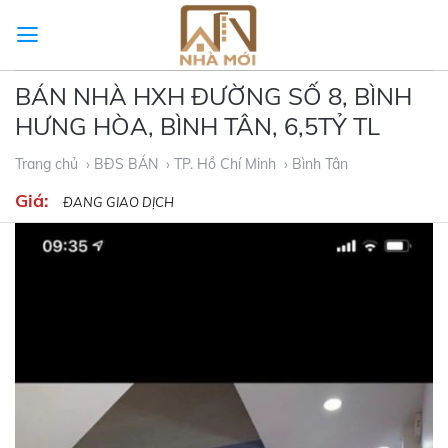
Skip
to
content
BÁN NHÀ HXH ĐƯỜNG SỐ 8, BÌNH
HƯNG HÒA, BÌNH TÂN, 6,5TỶ TL
Trang chủ
› BĐS BÁN
› TP. Hồ Chí Minh
› Bình Tân
Giá:
ĐANG GIAO DỊCH