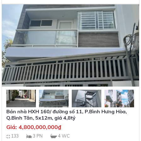
Bán nhà HXH 160/ đường số 11, P.Bình Hưng Hòa,
Q.Bình Tân, 5x12m, giá 4,8tỷ
Giá:
4,800,000,000
₫
133
3 PN
4 WC