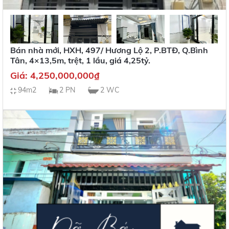
Bán nhà mới, HXH, 497/ Hương Lộ 2, P.BTĐ, Q.Bình
Tân, 4×13,5m, trệt, 1 lầu, giá 4,25tỷ.
Giá:
4,250,000,000
₫
94m2
2 PN
2 WC