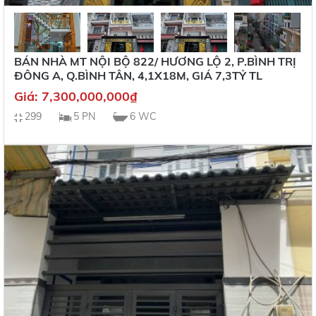
BÁN NHÀ MT NỘI BỘ 822/ HƯƠNG LỘ 2, P.BÌNH TRỊ
ĐÔNG A, Q.BÌNH TÂN, 4,1X18M, GIÁ 7,3TỶ TL
Giá:
7,300,000,000
₫
299
5 PN
6 WC