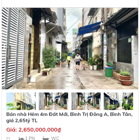
Bán nhà Hẻm 4m Đất Mới, Bình Trị Đông A, Bình Tân,
giá 2,65tỷ TL
Giá:
2,650,000,000
₫
1 PN
WC