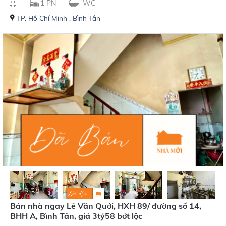
1 PN
WC
TP. Hồ Chí Minh
,
Bình Tân
Bán nhà ngay Lê Văn Quới, HXH 89/ đường số 14,
BHH A, Bình Tân, giá 3tỷ58 bớt lộc