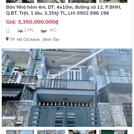
Bán Nhà hẻm 4m, DT: 4x10m, đường số 12, P.BHH,
Q.BT, Trệt, 1 lầu, 3,35tỷ TL, LH: 0902 896 196
Giá:
3,350,000,000
₫
1 PN
WC
TP. Hồ Chí Minh
,
Bình Tân