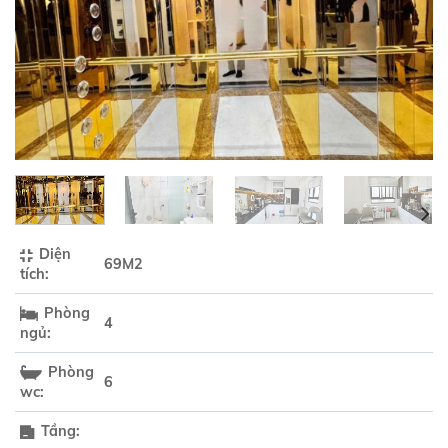
Diện
69M2
tích:
Phòng
4
ngủ:
Phòng
6
wc:
Tầng: