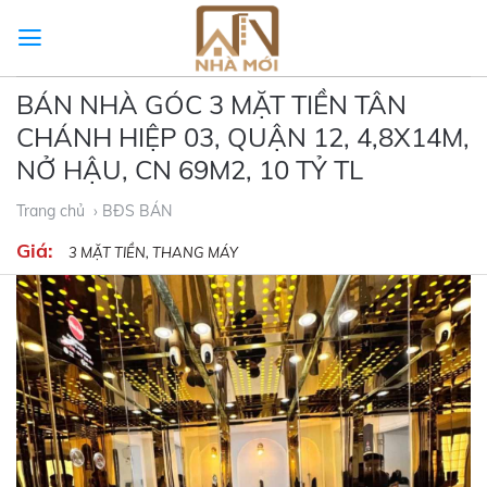
Skip
to
content
BÁN NHÀ GÓC 3 MẶT TIỀN TÂN
CHÁNH HIỆP 03, QUẬN 12, 4,8X14M,
NỞ HẬU, CN 69M2, 10 TỶ TL
Trang chủ
› BĐS BÁN
Giá:
3 MẶT TIỀN, THANG MÁY