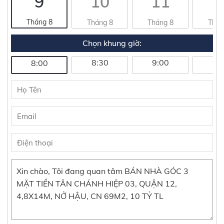
9
10
11
1
Tháng 8
Tháng 8
Tháng 8
Thán
Chọn khung giờ:
8:30
9:00
9:
8:00