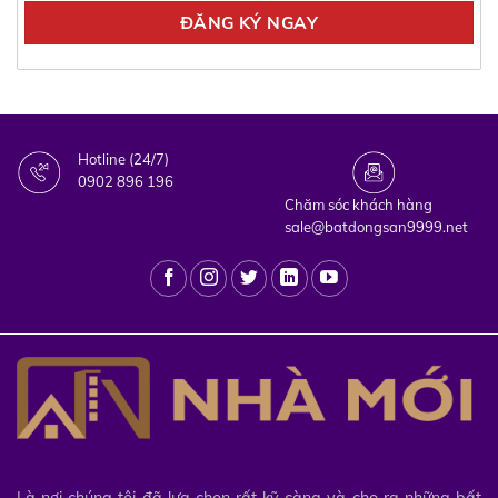
Hotline (24/7)
0902 896 196
Chăm sóc khách hàng
sale@batdongsan9999.net
Là nơi chúng tôi đã lựa chọn rất kỹ càng và cho ra những bất