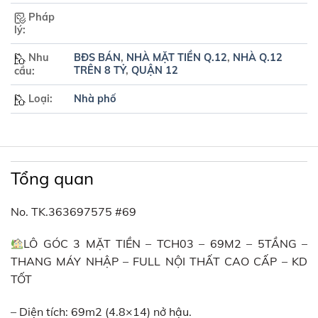
Pháp
lý:
Nhu
BĐS BÁN
,
NHÀ MẶT TIỀN Q.12
,
NHÀ Q.12
TRÊN 8 TỶ
,
QUẬN 12
cầu:
Loại:
Nhà phố
Tổng quan
No. TK.363697575 #69
LÔ GÓC 3 MẶT TIỀN – TCH03 – 69M2 – 5TẦNG –
THANG MÁY NHẬP – FULL NỘI THẤT CAO CẤP – KD
TỐT
– Diện tích: 69m2 (4.8×14) nở hậu.