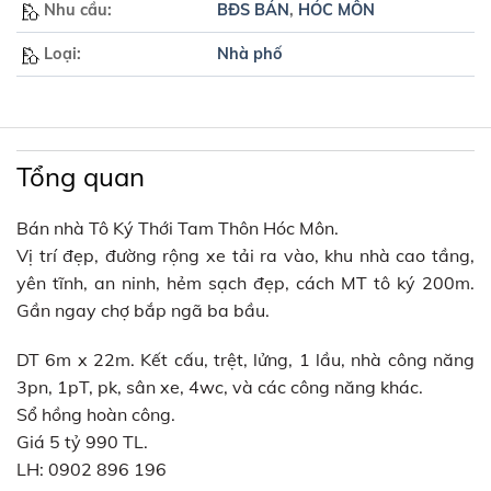
Nhu cầu:
BĐS BÁN
,
HÓC MÔN
Loại:
Nhà phố
Tổng quan
Bán nhà Tô Ký Thới Tam Thôn Hóc Môn.
Vị trí đẹp, đường rộng xe tải ra vào, khu nhà cao tầng,
yên tĩnh, an ninh, hẻm sạch đẹp, cách MT tô ký 200m.
Gần ngay chợ bắp ngã ba bầu.
DT 6m x 22m. Kết cấu, trệt, lửng, 1 lầu, nhà công năng
3pn, 1pT, pk, sân xe, 4wc, và các công năng khác.
Sổ hồng hoàn công.
Giá 5 tỷ 990 TL.
LH:
0902 896 196