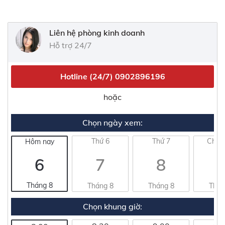
Liên hệ phòng kinh doanh
Hỗ trợ 24/7
Hotline (24/7)
0902896196
hoặc
Chọn ngày xem:
Thứ 6
Thứ 7
Chủ 
Hôm nay
6
7
8
Tháng 8
Tháng 8
Tháng 8
Thán
Chọn khung giờ: