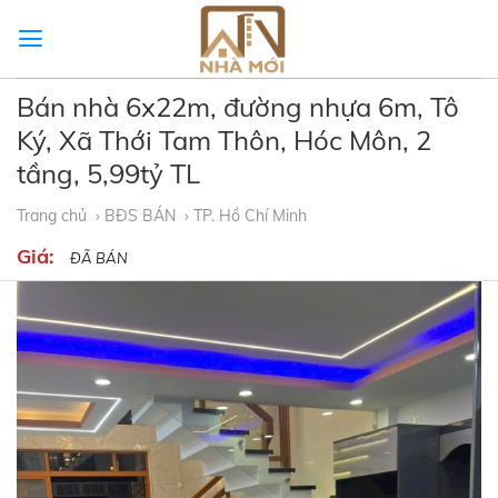
Skip
to
content
Bán nhà 6x22m, đường nhựa 6m, Tô
Ký, Xã Thới Tam Thôn, Hóc Môn, 2
tầng, 5,99tỷ TL
Trang chủ
› BĐS BÁN
› TP. Hồ Chí Minh
Giá:
ĐÃ BÁN