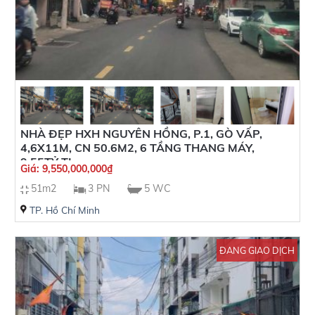
NHÀ ĐẸP HXH NGUYÊN HỒNG, P.1, GÒ VẤP,
4,6X11M, CN 50.6M2, 6 TẦNG THANG MÁY,
9,55TỶ TL
Giá:
9,550,000,000
₫
51m2
3 PN
5 WC
TP. Hồ Chí Minh
ĐANG GIAO DỊCH