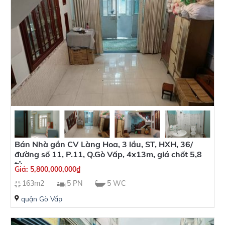
Bán Nhà gần CV Làng Hoa, 3 lầu, ST, HXH, 36/
đường số 11, P.11, Q.Gò Vấp, 4x13m, giá chốt 5,8
tỷ
Giá:
5,800,000,000
₫
163m2
5 PN
5 WC
quận Gò Vấp