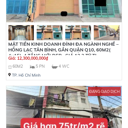
MẶT TIỀN KINH DOANH ĐỈNH ĐA NGÀNH NGHỀ –
HỒNG LẠC TÂN BÌNH, GẦN QUẬN Q10, 60M2(
4×15), 4 TẦNG MỚI ĐẸP , GIÁ 12.3 TỶ TL
Giá:
12,300,000,000
₫
60M2
5 PN
4 WC
TP. Hồ Chí Minh
ĐANG GIAO DỊCH