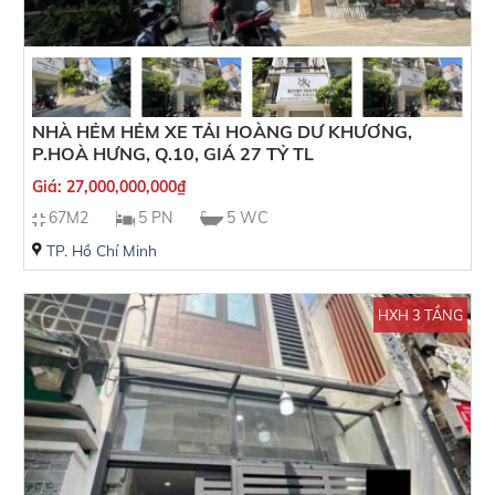
NHÀ HẺM HẺM XE TẢI HOÀNG DƯ KHƯƠNG,
P.HOÀ HƯNG, Q.10, GIÁ 27 TỶ TL
Giá:
27,000,000,000
₫
67M2
5 PN
5 WC
TP. Hồ Chí Minh
HXH 3 TẦNG