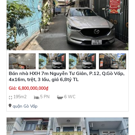
Bán nhà HXH 7m Nguyễn Tư Giản, P.12, Q.Gò Vấp,
4x16m, trệt, 3 lầu, giá 6,8tỷ TL
Giá:
6,800,000,000
₫
195m2
5 PN
6 WC
quận Gò Vấp