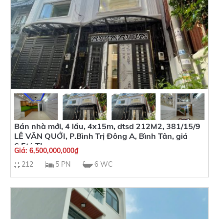
Bán nhà mới, 4 lầu, 4x15m, dtsd 212M2, 381/15/9
LÊ VĂN QUỚI, P.Bình Trị Đông A, Bình Tân, giá
6,5tỷ TL
Giá:
6,500,000,000
₫
212
5 PN
6 WC