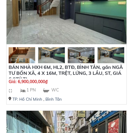
BÁN NHÀ HXH 6M, HL2, BTĐ, BÌNH TÂN, gần NGÃ
TƯ BỐN XÃ, 4 X 16M, TRỆT, LỬNG, 3 LẦU, ST, GIÁ
6,9TỶ TL
Giá:
6,900,000,000
₫
1 PN
WC
TP. Hồ Chí Minh
,
Bình Tân