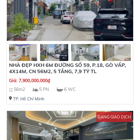
NHÀ ĐẸP HXH 6M ĐƯỜNG SỐ 59, P.18, GÒ VẤP,
4X14M, CN 56M2, 5 TẦNG, 7,9 TỶ TL
Giá:
7,900,000,000
₫
56m2
5 PN
6 WC
TP. Hồ Chí Minh
ĐANG GIAO DỊCH