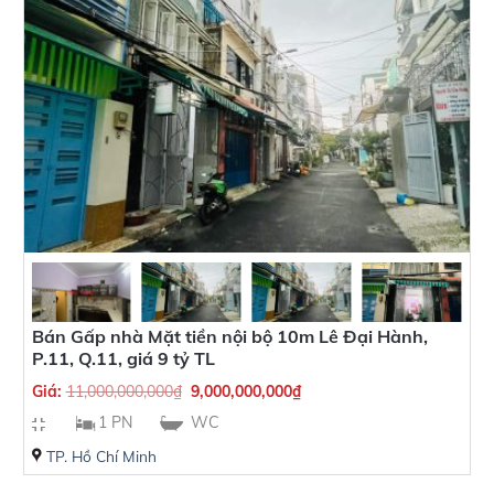
Bán Gấp nhà Mặt tiền nội bộ 10m Lê Đại Hành,
P.11, Q.11, giá 9 tỷ TL
Giá:
11,000,000,000
₫
9,000,000,000
₫
1 PN
WC
TP. Hồ Chí Minh