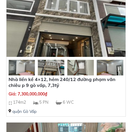
Nhà liền kề 4×12, hẻm 240/12 đường phạm văn
chiêu p 9 gò vấp, 7,3tỷ
Giá:
7,300,000,000
₫
174m2
5 PN
6 WC
quận Gò Vấp