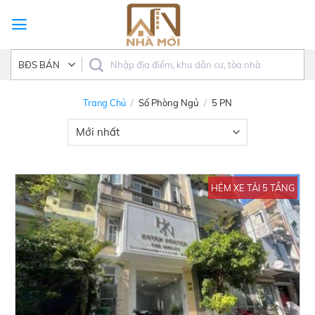
Skip
to
content
Trang Chủ
/
Số Phòng Ngủ
/
5 PN
HẺM XE TẢI 5 TẦNG