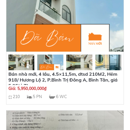
Bán nhà mới, 4 lầu, 4.5×11,5m, dtsd 210M2, Hẻm
918/ Hương Lộ 2, P.Bình Trị Đông A, Bình Tân, giá
5,95tỷ TL
Giá:
5,950,000,000
₫
210
5 PN
6 WC