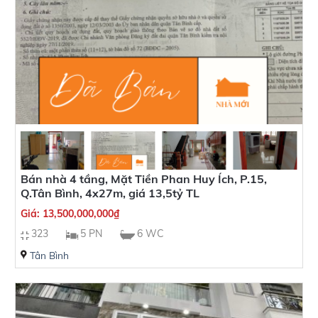
Bán nhà 4 tầng, Mặt Tiền Phan Huy Ích, P.15,
Q.Tân Bình, 4x27m, giá 13,5tỷ TL
Giá:
13,500,000,000
₫
323
5 PN
6 WC
Tân Bình