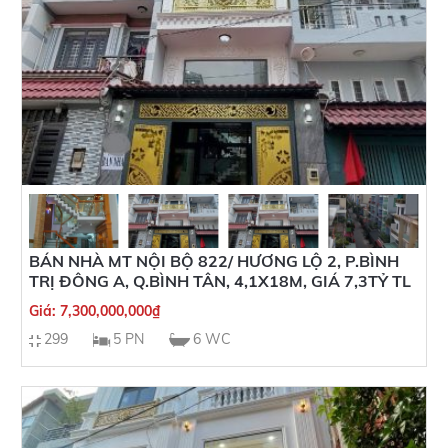
BÁN NHÀ MT NỘI BỘ 822/ HƯƠNG LỘ 2, P.BÌNH
TRỊ ĐÔNG A, Q.BÌNH TÂN, 4,1X18M, GIÁ 7,3TỶ TL
Giá:
7,300,000,000
₫
299
5 PN
6 WC