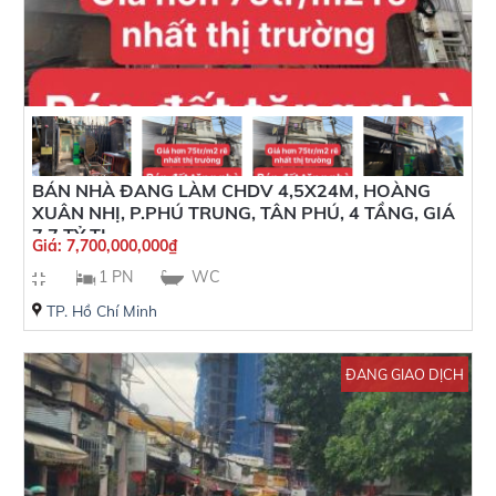
BÁN NHÀ ĐANG LÀM CHDV 4,5X24M, HOÀNG
XUÂN NHỊ, P.PHÚ TRUNG, TÂN PHÚ, 4 TẦNG, GIÁ
7,7 TỶ TL
Giá:
7,700,000,000
₫
1 PN
WC
TP. Hồ Chí Minh
ĐANG GIAO DỊCH