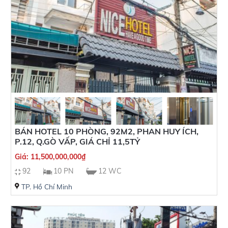
BÁN HOTEL 10 PHÒNG, 92M2, PHAN HUY ÍCH,
P.12, Q.GÒ VẤP, GIÁ CHỈ 11,5TỶ
Giá:
11,500,000,000
₫
92
10 PN
12 WC
TP. Hồ Chí Minh