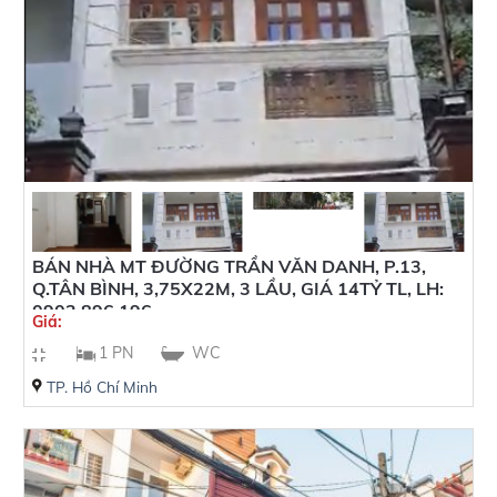
BÁN NHÀ MT ĐƯỜNG TRẦN VĂN DANH, P.13,
Q.TÂN BÌNH, 3,75X22M, 3 LẦU, GIÁ 14TỶ TL, LH:
0902 896 196
Giá:
1 PN
WC
TP. Hồ Chí Minh