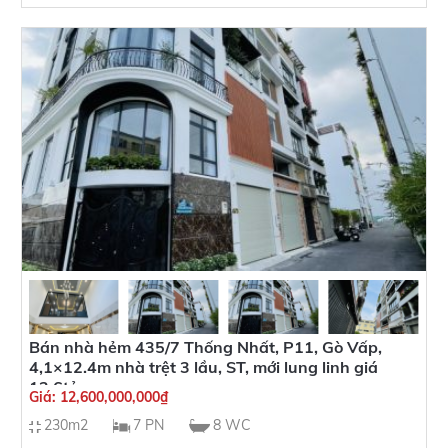
Bán nhà hẻm 435/7 Thống Nhất, P11, Gò Vấp,
4,1×12.4m nhà trệt 3 lầu, ST, mới lung linh giá
12,6tỷ
Giá:
12,600,000,000
₫
230m2
7 PN
8 WC