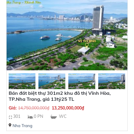
Bán đất biệt thự 301m2 khu đô thị Vĩnh Hòa,
TP.Nha Trang, giá 13tỷ25 TL
Giá:
14,750,000,000
₫
13,250,000,000
₫
301
0 PN
WC
Nha Trang