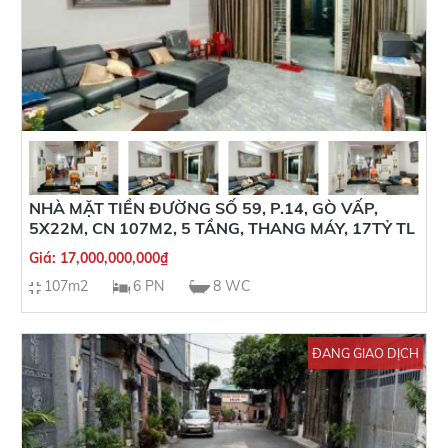
NHÀ MẶT TIỀN ĐƯỜNG SỐ 59, P.14, GÒ VẤP,
5X22M, CN 107M2, 5 TẦNG, THANG MÁY, 17TỶ TL
Giá:
17,000,000,000
₫
107m2
6 PN
8 WC
ĐANG GIAO DỊCH