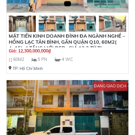
MẶT TIỀN KINH DOANH ĐỈNH ĐA NGÀNH NGHỀ –
HỒNG LẠC TÂN BÌNH, GẦN QUẬN Q10, 60M2(
4×15), 4 TẦNG MỚI ĐẸP , GIÁ 12.3 TỶ TL
Giá:
12,300,000,000
₫
60M2
5 PN
4 WC
TP. Hồ Chí Minh
ĐANG GIAO DỊCH