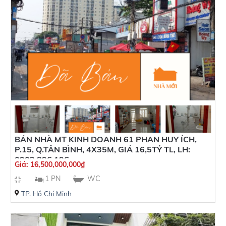
BÁN NHÀ MT KINH DOANH 61 PHAN HUY ÍCH,
P.15, Q.TÂN BÌNH, 4X35M, GIÁ 16,5TỶ TL, LH:
0902 896 196
Giá:
16,500,000,000
₫
1 PN
WC
TP. Hồ Chí Minh