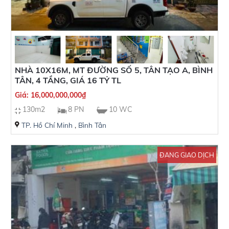
NHÀ 10X16M, MT ĐƯỜNG SỐ 5, TÂN TẠO A, BÌNH
TÂN, 4 TẦNG, GIÁ 16 TỶ TL
Giá:
16,000,000,000
₫
130m2
8 PN
10 WC
TP. Hồ Chí Minh
,
Bình Tân
ĐANG GIAO DỊCH