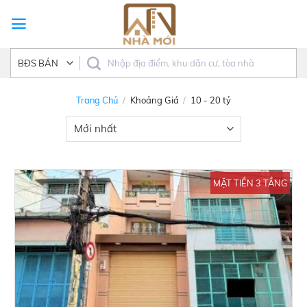
Skip
to
content
Trang Chủ
/
Khoảng Giá
/
10 - 20 tỷ
MẶT TIỀN 3 TẦNG