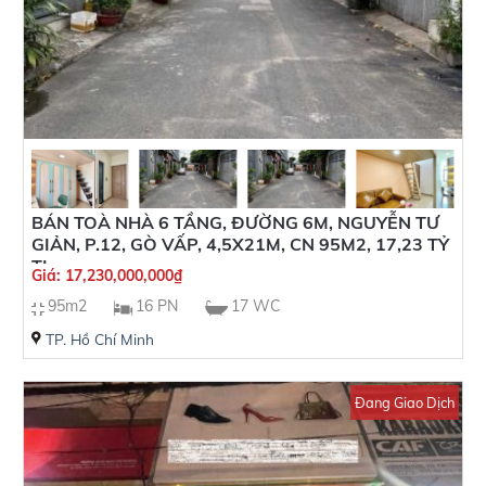
BÁN TOÀ NHÀ 6 TẦNG, ĐƯỜNG 6M, NGUYỄN TƯ
GIẢN, P.12, GÒ VẤP, 4,5X21M, CN 95M2, 17,23 TỶ
TL
Giá:
17,230,000,000
₫
95m2
16 PN
17 WC
TP. Hồ Chí Minh
Đang Giao Dịch