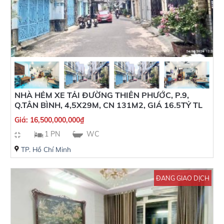
NHÀ HẺM XE TẢI ĐƯỜNG THIÊN PHƯỚC, P.9,
Q.TÂN BÌNH, 4,5X29M, CN 131M2, GIÁ 16.5TỶ TL
Giá:
16,500,000,000
₫
1 PN
WC
TP. Hồ Chí Minh
ĐANG GIAO DỊCH