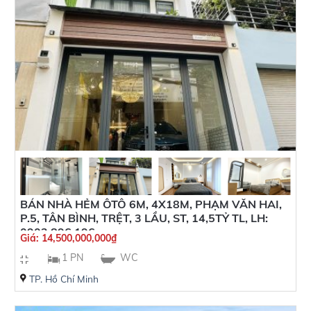
BÁN NHÀ HẺM ÔTÔ 6M, 4X18M, PHẠM VĂN HAI,
P.5, TÂN BÌNH, TRỆT, 3 LẦU, ST, 14,5TỶ TL, LH:
0902 896 196
Giá:
14,500,000,000
₫
1 PN
WC
TP. Hồ Chí Minh