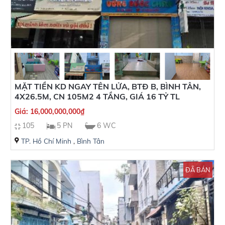
MẶT TIỀN KD NGAY TÊN LỬA, BTĐ B, BÌNH TÂN,
4X26.5M, CN 105M2 4 TẦNG, GIÁ 16 TỶ TL
Giá:
16,000,000,000
₫
105
5 PN
6 WC
TP. Hồ Chí Minh
,
Bình Tân
ĐÃ BÁN