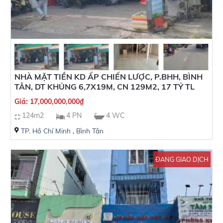
NHÀ MẶT TIỀN KD ẤP CHIẾN LƯỢC, P.BHH, BÌNH
TÂN, DT KHỦNG 6,7X19M, CN 129M2, 17 TỶ TL
Giá:
17,000,000,000
₫
124m2
4 PN
4 WC
TP. Hồ Chí Minh
,
Bình Tân
ĐANG GIAO DỊCH