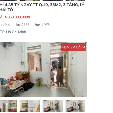
HỈ 4,85 TỶ NGAY TT Q.10, 33M2, 3 TẦNG, LÝ
HÁI TỔ
iá:
4,850,000,000
₫
33M2
2 PN
1 WC
TP. Hồ Chí Minh
HẺM 3M CẤP 4