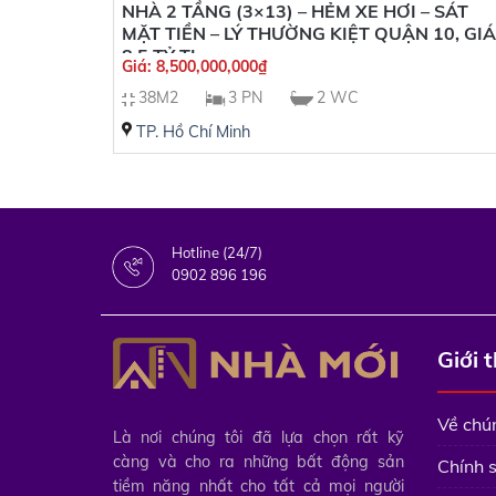
NHÀ 2 TẦNG (3×13) – HẺM XE HƠI – SÁT
MẶT TIỀN – LÝ THƯỜNG KIỆT QUẬN 10, GIÁ
8,5 TỶ TL
Giá:
8,500,000,000
₫
38M2
3 PN
2 WC
TP. Hồ Chí Minh
Hotline (24/7)
0902 896 196
Giới 
Về chún
Là nơi chúng tôi đã lựa chọn rất kỹ
càng và cho ra những bất động sản
Chính 
tiềm năng nhất cho tất cả mọi người