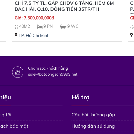
CHỈ 7,5 TỶ TL, GẤP CHDV 6 TẦNG, HẺM 6M
C
BẮC HẢI, Q.10, DÒNG TIỀN 35TR/TH
P
5
Giá:
7,500,000,000
₫
G
40M2
9 PN
9 WC
TP. Hồ Chí Minh
Chăm sóc khách hàng
sale@batdongsan9999.net
thiệu
Hỗ trợ
g tôi
Câu hỏi thường gặp
sách bảo mật
Hướng dẫn sử dụng