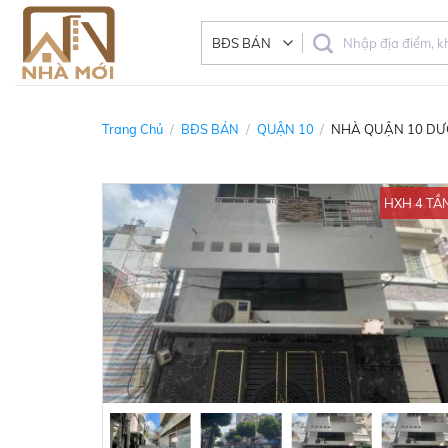
Skip
to
content
Trang Chủ
/
BĐS BÁN
/
QUẬN 10
/
NHÀ QUẬN 10 DƯỚ
HXH 4 TẦ