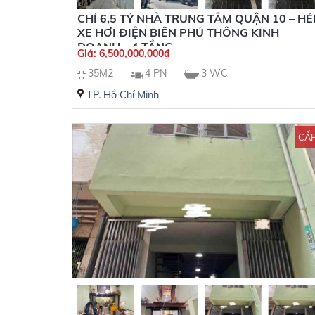
CHỈ 6,5 TỶ NHÀ TRUNG TÂM QUẬN 10 – H
XE HƠI ĐIỆN BIÊN PHỦ THÔNG KINH
DOANH – 4 TẦNG
Giá:
6,500,000,000
₫
35M2
4 PN
3 WC
TP. Hồ Chí Minh
CẤP