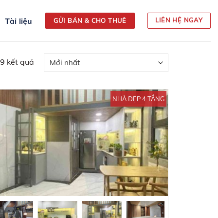
Tài liệu
LIÊN HỆ NGAY
GỬI BÁN & CHO THUÊ
 9 kết quả
NHÀ ĐẸP 4 TẦNG