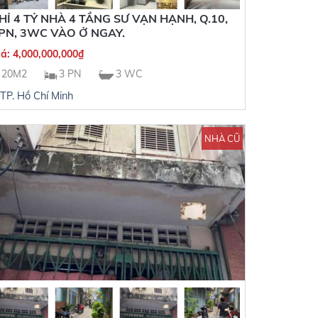
HỈ 4 TỶ NHÀ 4 TẦNG SƯ VẠN HẠNH, Q.10,
PN, 3WC VÀO Ở NGAY.
iá:
4,000,000,000
₫
20M2
3 PN
3 WC
TP. Hồ Chí Minh
NHÀ CŨ