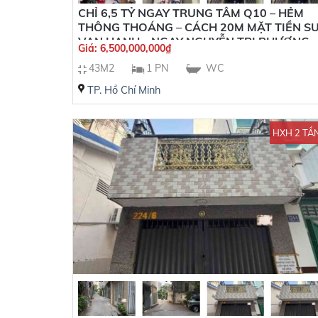
CHỈ 6,5 TỶ NGAY TRUNG TÂM Q10 – HẺM
THÔNG THOÁNG – CÁCH 20M MẶT TIỀN S
VẠN HẠNH – NGAY NGUYỄN TRI PHƯƠNG,
Giá:
6,500,000,000
₫
NGÃ 7 LÝ THÁI TỔ – 3 TẦNG – DTSD 99.6M2
43M2
1 PN
WC
TP. Hồ Chí Minh
HXH 2 TẦ