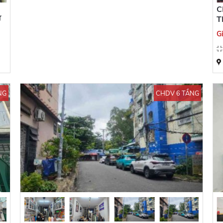
C
Ư
T
G
NG
CHDV 6 TẦNG