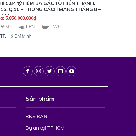
HỈ 5.84 tỷ HẺM BA GÁC TÔ HIẾN THÀNH,
.15, Q.10 – THÔNG CÁCH MẠNG THÁNG 8 –
5M2
iá:
5,850,000,000
₫
55M2
1 PN
1 WC
TP. Hồ Chí Minh
Sản phẩm
BĐS BÁN
Dự án tại TPHCM