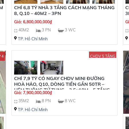
ẺM
CHỈ 6,8 TỶ NHÀ 3 TẦNG CÁCH MẠNG THÁNG
C
8, Q.10 – 40M2 – 3PN
3
Giá:
6,800,000,000
₫
G
40M2
3 PN
3 WC
TP. Hồ Chí Minh
 4
CHDV 5 TẦNG
CHỈ 7,9 TỶ CÓ NGAY CHDV MINI ĐƯỜNG
HOÀ HẢO, Q10, DÒNG TIỀN GẦN 50TR –
HẺM THÔNG TỨ TUNG – 3,5x10M – 5 TẦNG
Giá:
7,900,000,000
₫
35M2
8 PN
8 WC
TP. Hồ Chí Minh