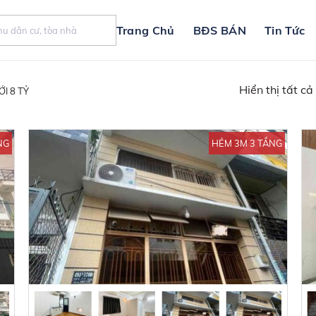
Trang Chủ
BĐS BÁN
Tin Tức
Hiển thị tất cả
I 8 TỶ
NG
HẺM 3M 3 TẦNG