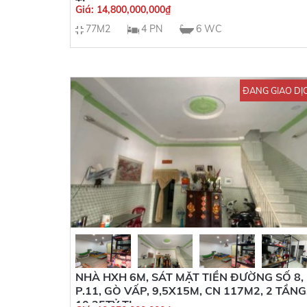
TL
Giá:
14,800,000,000
₫
77M2
4 PN
6 WC
ĐANG GIAO DỊ
NHÀ HXH 6M, SÁT MẶT TIỀN ĐƯỜNG SỐ 8,
P.11, GÒ VẤP, 9,5X15M, CN 117M2, 2 TẦNG
10,25TỶ TL