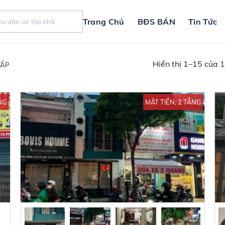
Trang Chủ
BĐS BÁN
Tin Tức
Hiển thị 1–15 của 
VẤP
NG
MẶT TIỀN, 2 TẦNG