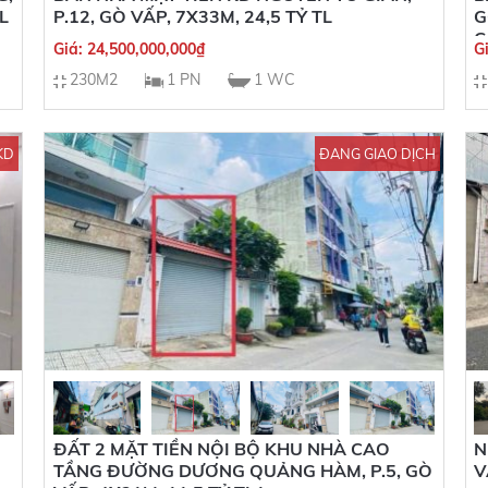
L
P.12, GÒ VẤP, 7X33M, 24,5 TỶ TL
G
G
Giá:
24,500,000,000
₫
G
230M2
1 PN
1 WC
KD
ĐANG GIAO DỊCH
ĐẤT 2 MẶT TIỀN NỘI BỘ KHU NHÀ CAO
N
TẦNG ĐƯỜNG DƯƠNG QUẢNG HÀM, P.5, GÒ
V