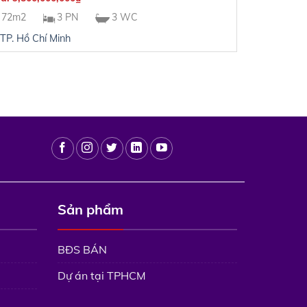
72m2
3 PN
3 WC
TP. Hồ Chí Minh
Sản phẩm
BĐS BÁN
Dự án tại TPHCM