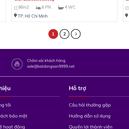
86m2
6 PN
4 WC
TP. Hồ Chí Minh
1
2
Chăm sóc khách hàng
sale@batdongsan9999.net
thiệu
Hỗ trợ
g tôi
Câu hỏi thường gặp
sách bảo mật
Hướng dẫn sử dụng
ế hoạt động
Quyền lợi thành viên