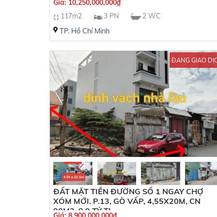
Giá:
10,250,000,000
₫
117m2
3 PN
2 WC
TP. Hồ Chí Minh
ĐANG GIAO DỊ
ĐẤT MẶT TIỀN ĐƯỜNG SỐ 1 NGAY CHỢ
XÓM MỚI. P.13, GÒ VẤP, 4,55X20M, CN
90M2, 8,9 TỶ TL
Giá:
8,900,000,000
₫