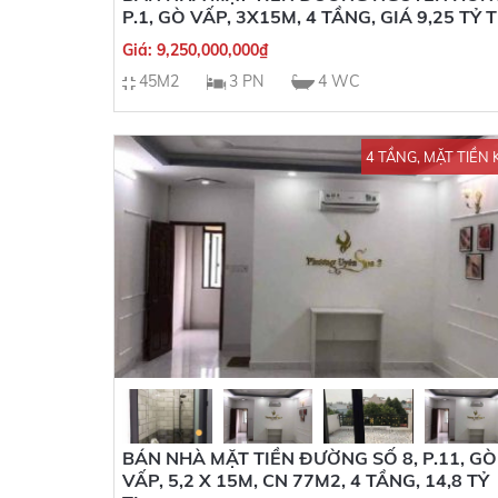
P.1, GÒ VẤP, 3X15M, 4 TẦNG, GIÁ 9,25 TỶ T
Giá:
9,250,000,000
₫
45M2
3 PN
4 WC
4 TẦNG, MẶT TIỀN 
BÁN NHÀ MẶT TIỀN ĐƯỜNG SỐ 8, P.11, GÒ
VẤP, 5,2 X 15M, CN 77M2, 4 TẦNG, 14,8 TỶ