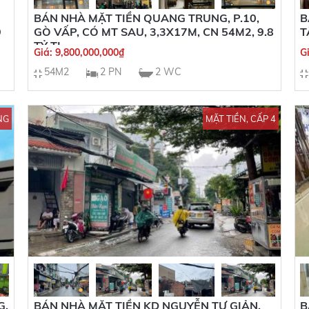
BÁN NHÀ MẶT TIỀN QUANG TRUNG, P.10,
B
9
GÒ VẤP, CÓ MT SAU, 3,3X17M, CN 54M2, 9.8
T
TỶ TL
Giá:
9,800,000,000
₫
G
54M2
2 PN
2 WC
NG
MẶT TIỀN, CẤP 4
G,
BÁN NHÀ MẶT TIỀN KD NGUYỄN TƯ GIẢN,
B