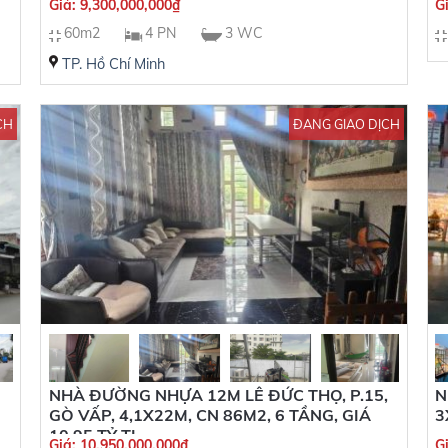
Giá:
9,300,000,000
₫
G
60m2
4 PN
3 WC
TP. Hồ Chí Minh
CH
ĐANG GIAO DỊCH
NHÀ ĐƯỜNG NHỰA 12M LÊ ĐỨC THỌ, P.15,
N
GÒ VẤP, 4,1X22M, CN 86M2, 6 TẦNG, GIÁ
3
10,95 TỶ TL
Giá:
10,950,000,000
₫
G