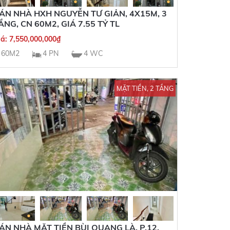
ÁN NHÀ HXH NGUYỄN TƯ GIẢN, 4X15M, 3
ẦNG, CN 60M2, GIÁ 7.55 TỶ TL
iá:
7,550,000,000
₫
60M2
4 PN
4 WC
MẶT TIỀN, 2 TẦNG
ÁN NHÀ MẶT TIỀN BÙI QUANG LÀ, P.12,