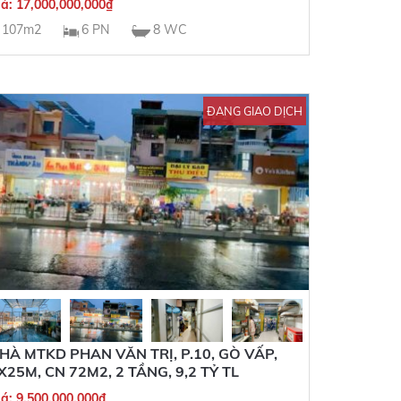
iá:
17,000,000,000
₫
107m2
6 PN
8 WC
ĐANG GIAO DỊCH
HÀ MTKD PHAN VĂN TRỊ, P.10, GÒ VẤP,
X25M, CN 72M2, 2 TẦNG, 9,2 TỶ TL
iá:
9,500,000,000
₫