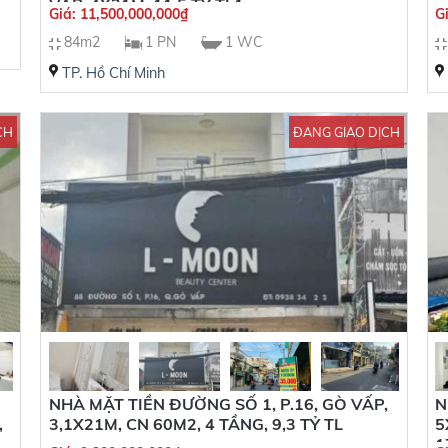
VẤP, 4X21M, 11,5 TỶ TL1
Giá:
11,500,000,000
₫
G
84m2
1 PN
1 WC
TP. Hồ Chí Minh
CH
ĐANG GIAO DỊCH
NHÀ MẶT TIỀN ĐƯỜNG SỐ 1, P.16, GÒ VẤP,
N
,
3,1X21M, CN 60M2, 4 TẦNG, 9,3 TỶ TL
5
1