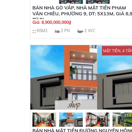
BÁN NHÀ GÒ VẤP, NHÀ MẶT TIỀN PHẠM
VĂN CHIÊU, PHƯỜNG 9, DT: 5X13M, GIÁ 8,
TỶ TL
Giá:
8,900,000,000
₫
65M2
2 PN
2 WC
MẶT TIỀN, 4 TẦ
BÁN NHÀ MẶT TIỀN ĐƯỜNG NGUYÊN HỒN