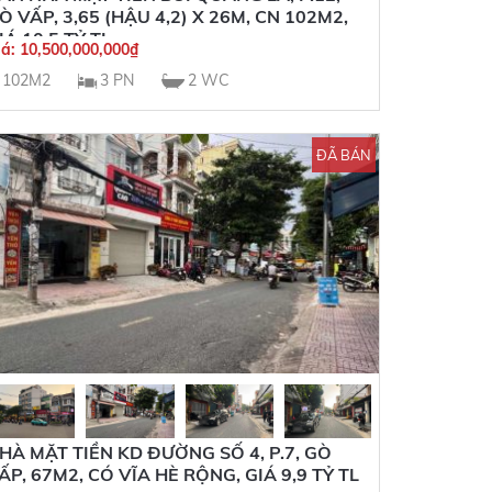
Ò VẤP, 3,65 (HẬU 4,2) X 26M, CN 102M2,
IÁ 10,5 TỶ TL
iá:
10,500,000,000
₫
102M2
3 PN
2 WC
ĐÃ BÁN
HÀ MẶT TIỀN KD ĐƯỜNG SỐ 4, P.7, GÒ
ẤP, 67M2, CÓ VĨA HÈ RỘNG, GIÁ 9,9 TỶ TL