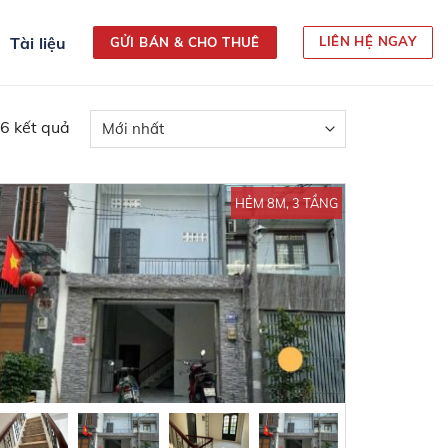
Tài liệu
LIÊN HỆ NGAY
GỬI BÁN & CHO THUÊ
16 kết quả
HẺM 8M, 3 TẦNG