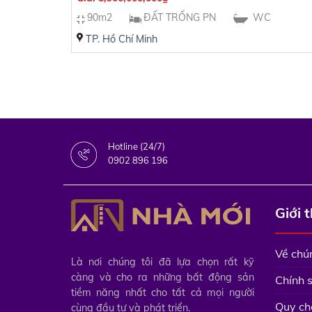
90m2
ĐẤT TRỐNG PN
WC
TP. Hồ Chí Minh
Hotline (24/7)
0902 896 196
Giới 
Về chún
Là nơi chúng tôi đã lựa chọn rất kỹ
càng và cho ra những bất động sản
Chính 
tiềm năng nhất cho tất cả mọi người
Quy ch
cùng đầu tư và phát triển.