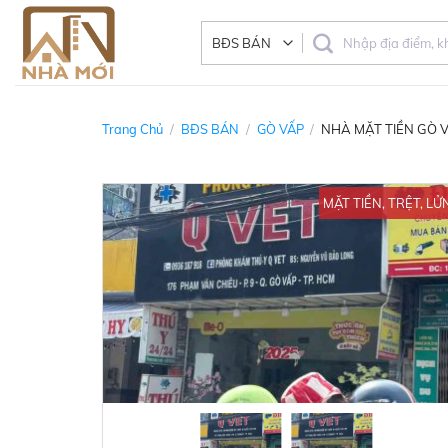
Skip
to
content
Trang Chủ
/
BĐS BÁN
/
GÒ VẤP
/
NHÀ MẶT TIỀN GÒ 
MẶT TIỀN, TRỆT, LỬ