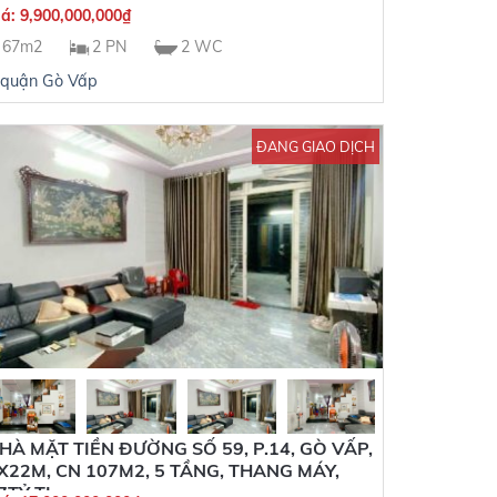
iá:
9,900,000,000
₫
67m2
2 PN
2 WC
quận Gò Vấp
ĐANG GIAO DỊCH
HÀ MẶT TIỀN ĐƯỜNG SỐ 59, P.14, GÒ VẤP,
X22M, CN 107M2, 5 TẦNG, THANG MÁY,
7TỶ TL